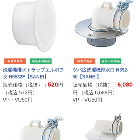
洗濯機排水トラップエルボフ
ツバ広洗濯機排水口 H552-
タ H5532F【SANEI】
50【SANEI】
520
6,080
販売価格（税抜）：
円
販売価格（税抜）：
（税込
572
円）
円 （税込
6,688
円）
VP・VU50用
VP・VU50用