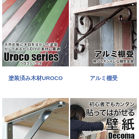
塗装済み木材UROCO
アルミ棚受