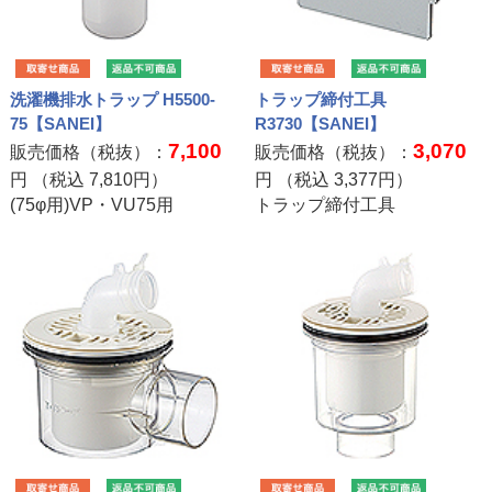
洗濯機排水トラップ H5500-
トラップ締付工具
75【SANEI】
R3730【SANEI】
7,100
3,070
販売価格（税抜）：
販売価格（税抜）：
円 （税込
7,810
円）
円 （税込
3,377
円）
(75φ用)VP・VU75用
トラップ締付工具