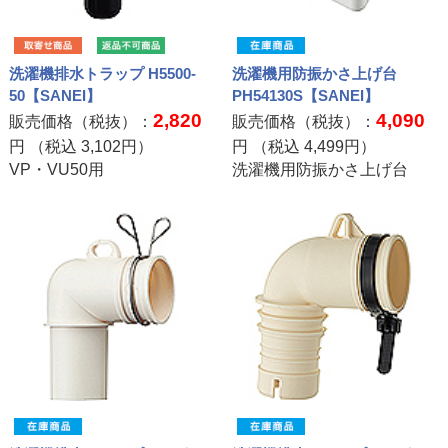
洗濯機排水トラップ H5500-
洗濯機用防振かさ上げ台
50【SANEI】
PH54130S【SANEI】
2,820
4,090
販売価格（税抜）：
販売価格（税抜）：
円 （税込
3,102
円）
円 （税込
4,499
円）
VP・VU50用
洗濯機用防振かさ上げ台