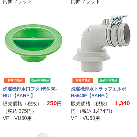
内面フラット
内面フラット
洗濯機排水口フタ H56-50-
洗濯機排水トラップエルボ
HU1【SANEI】
H5540F【SANEI】
250
1,340
販売価格（税抜）：
円
販売価格（税抜）：
（税込
275
円）
円 （税込
1,474
円）
VP・VU50用
VP・VU50用