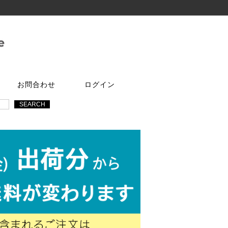
お問合わせ
ログイン
ご注文はこちら
問合せは
特選商品
塗料・ワックス
ア
ケ
達追加
アルコールチェッカー
水性塗料
オールドワックス
特注アミド
ト
光触媒塗料OPTIMUS(オプティ
マス)
フェルトテープ
かんたんあんしん珪藻土
ゴムバンド
パーツ