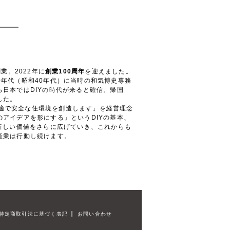
業。2022年に
創業100周年
を迎えました。
0年代（昭和40年代）に当時の和気博史専務
ら日本ではDIYの時代が来ると確信。帰国
した。
適で安全な住環境を創造します」を経営理念
のアイデアを形にする」というDIYの基本、
という新しい価値をさらに広げていき、これからも
産業は行動し続けます。
特定商取引法に基づく表記
お問い合わせ