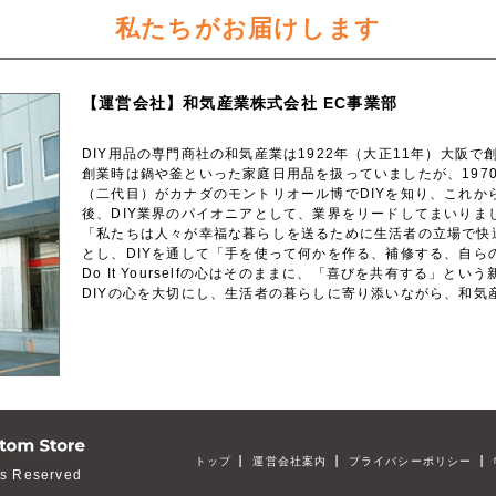
私たちがお届けします
【運営会社】
和気産業株式会社
EC事業部
DIY用品の専門商社の和気産業は1922年（大正11年）大阪で創
創業時は鍋や釜といった家庭日用品を扱っていましたが、197
（二代目）がカナダのモントリオール博でDIYを知り、これか
後、DIY業界のパイオニアとして、業界をリードしてまいりま
「私たちは人々が幸福な暮らしを送るために生活者の立場で快
とし、DIYを通して「手を使って何かを作る、補修する、自ら
Do It Yourselfの心はそのままに、「喜びを共有する」
DIYの心を大切にし、生活者の暮らしに寄り添いながら、和気
トップ
運営会社案内
プライバシーポリシー
s Reserved