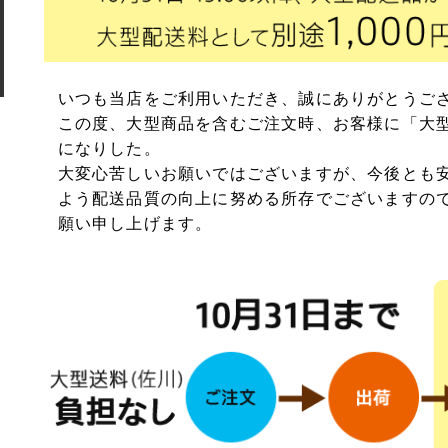
ソーホースブ
木材・材料
テーブル脚
石膏ボード用
塗装済み木材UROCO
棚柱
いつも当店をご利用いただき、誠にありがとうご
キャスター
コンクリート
この度、大型商品を含むご注文時、お客様に「大
1×4、2×4
になりした。
「ジョイント
大変心苦しいお願いではございますが、今後とも
よう配送品質の向上に努める所存でございますの
ダルトン
願い申し上げます。
取っ手(ダルトン)
つまみ(ダルトン)
フック(ダルトン)
ウィルス・菌除去シート