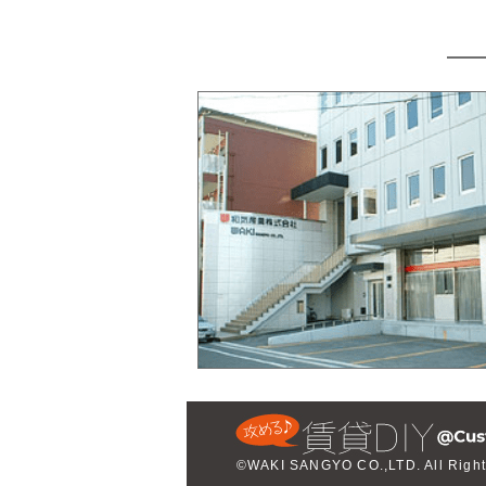
©WAKI SANGYO CO.,LTD. All Right