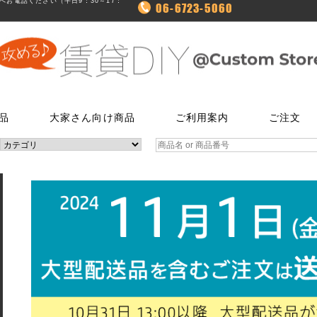
お電話ください（平日9：30～17：
06-6723-5060
品
大家さん向け商品
ご利用案内
ご注文
使う
文
ム
鍵・ドアノブ交換パーツ
床に使う
FAXでのご注文
お電話でのご注文
床に使う
工具・道具
メールでの
LINEでお
玄関扉の錠・ドアノブ
貼ってはがせるクッションフロア
06-7635-5174
06-6723-5060
貼ってはがせるクッションフロ
ローラー・ハ
こちらから友
ー
FAX注文用紙はこちら
カスタマーセンター
浴室用ドアノブ
フローリング補修グッズ
フローリング補修グッズ
マスカー
0
平日9：30～17：00
室内用ドアノブ
貼って剥がせるカーペットシート
貼って剥がせるカーペットシー
その他道具類
トイレ用ドアノブ
ジョイントロック
ジョイントロック
反射・蓄光・
ト
室内用鍵付きドアノブ
接着剤
水回りに使う
水回りに使う
ゴムロープ・
ウィルス・菌除去シート
コーティング剤
コーティング剤
ビス・サブ
FiberFix(ファイバーフックス)
手すり