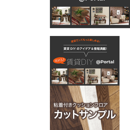
吊り金具
ラスティシリーズ
水廻りアクセサリー
固定金具
掛金
キッチンに使う
隅金
建築金物
掃除・汚れ・サビ落し