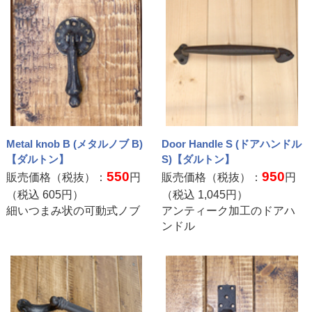
Metal knob B (メタルノブ B)
Door Handle S (ドアハンドル
【ダルトン】
S)【ダルトン】
550
950
販売価格（税抜）：
円
販売価格（税抜）：
円
（税込
605
円）
（税込
1,045
円）
細いつまみ状の可動式ノブ
アンティーク加工のドアハ
ンドル