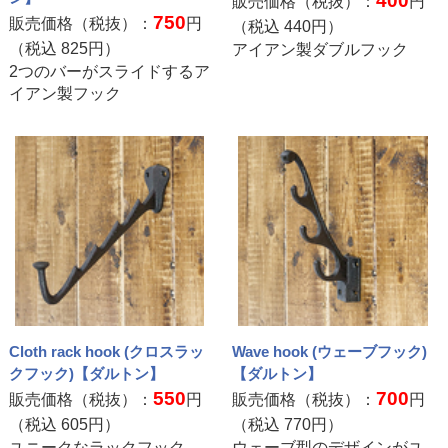
400
販売価格（税抜）：
円
750
販売価格（税抜）：
円
（税込
440
円）
（税込
825
円）
アイアン製ダブルフック
2つのバーがスライドするア
イアン製フック
Cloth rack hook (クロスラッ
Wave hook (ウェーブフック)
クフック)【ダルトン】
【ダルトン】
550
700
販売価格（税抜）：
円
販売価格（税抜）：
円
（税込
605
円）
（税込
770
円）
ユニークなラックフック
ウェーブ型のデザインがユ