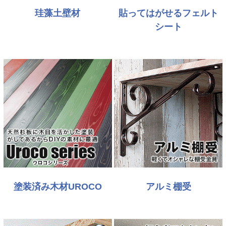
珪藻土壁材
貼ってはがせるフェルト
シート
塗装済み木材UROCO
アルミ棚受