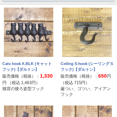
Cats hook A.BLK (キャット
Ceiling S-hook (シーリング S
フック)【ダルトン】
フック)【ダルトン】
1,330
650
販売価格（税抜）：
販売価格（税抜）：
円
円 （税込
1,463
円）
（税込
715
円）
猫背の後ろ姿型フック
厳つい、ゴツい、アイアン
フック