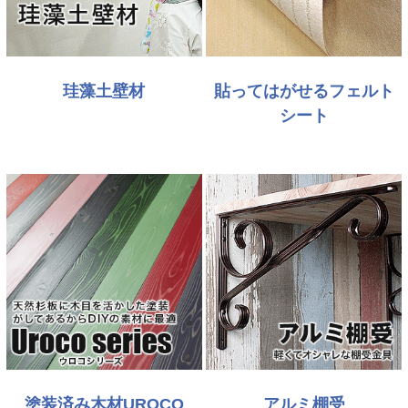
珪藻土壁材
貼ってはがせるフェルト
シート
塗装済み木材UROCO
アルミ棚受