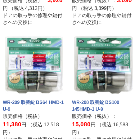
3,920
3,090
販売価格（税抜）：
販売価格（税抜）：
円 （税込
4,312
円）
円 （税込
3,399
円）
ドアの取っ手の修理や鍵付
ドアの取っ手の修理や鍵付
きへの交換に
きへの交換に
WR-209 取替錠 BS64 HMD-1
WR-208 取替錠 BS100
U-9
145HMD-1 U-9
販売価格（税抜）：
販売価格（税抜）：
11,380
15,080
円 （税込
12,518
円 （税込
16,588
円）
円）