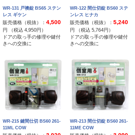
WR-131 戸襖錠 BS65 ステン
WR-122 間仕切錠 BS60 ステ
レス ギケン
ンレス ヒナカ
4,500
5,240
販売価格（税抜）：
販売価格（税抜）：
円 （税込
4,950
円）
円 （税込
5,764
円）
ドアの取っ手の修理や鍵付
ドアの取っ手の修理や鍵付
きへの交換に
きへの交換に
WR-215 鍵間仕切 BS60 261-
WR-213 間仕切錠 BS60 261-
11ML COW
11ME COW