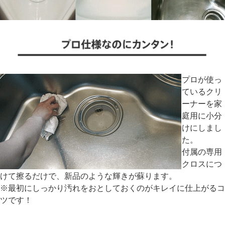
プロが使っ
ているクリ
ーナーを家
庭用に小分
けにしまし
た。
付属の専用
クロスにつ
けて擦るだけで、新品のような輝きが蘇ります。
※最初にしっかり汚れをおとしておくのがキレイに仕上がるコ
ツです！