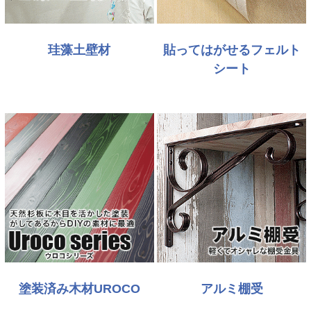
珪藻土壁材
貼ってはがせるフェルト
シート
塗装済み木材UROCO
アルミ棚受