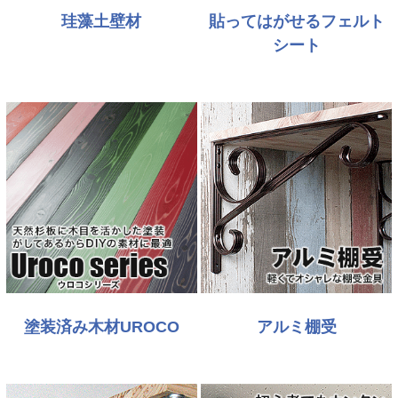
珪藻土壁材
貼ってはがせるフェルト
シート
塗装済み木材UROCO
アルミ棚受