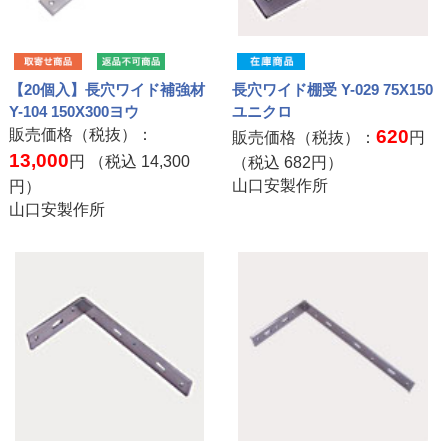
【20個入】長穴ワイド補強材
長穴ワイド棚受 Y-029 75X150
Y-104 150X300ヨウ
ユニクロ
販売価格（税抜）：
620
販売価格（税抜）：
円
13,000
円 （税込
14,300
（税込
682
円）
山口安製作所
円）
山口安製作所