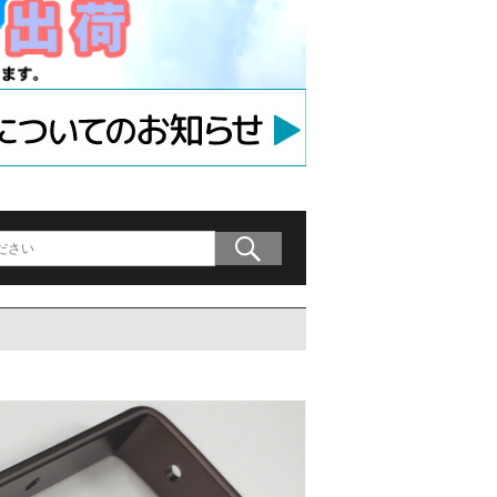
ラケット
アンカー
等用アンカー
の木材専用連結金具
プレート」