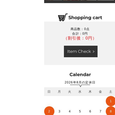
商品数：0点
合計：
0円
（割引後：0円）
2026年8月の定休日
日
月
火
水
木
金
土
1
2
3
4
5
6
7
8