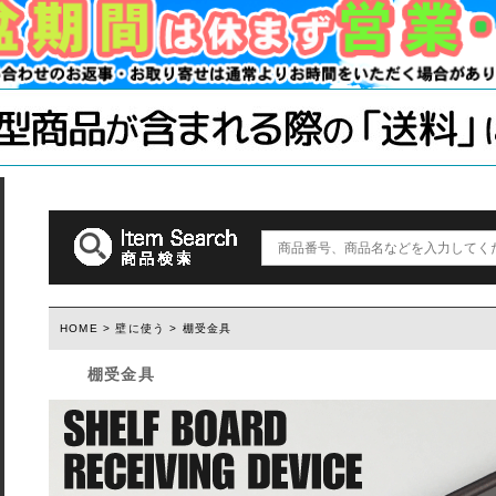
手すり
ソーホースブ
木材・材料
テーブル脚
石膏ボード用
塗装済み木材UROCO
棚柱
キャスター
コンクリート
1×4、2×4
「ジョイント
ダルトン
取っ手(ダルトン)
つまみ(ダルトン)
フック(ダルトン)
HOME
>
壁に使う
> 棚受金具
棚受金具
ウィルス・菌除去シート