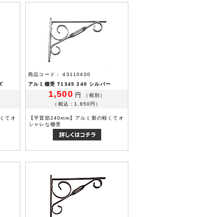
商品コード： 43110400
ズ
アルミ棚受 T1345 240 シルバー
1,500
円
（税別）
（税込：1,650円）
軽くてオ
【平置部240mm】アルミ製の軽くてオ
シャレな棚受