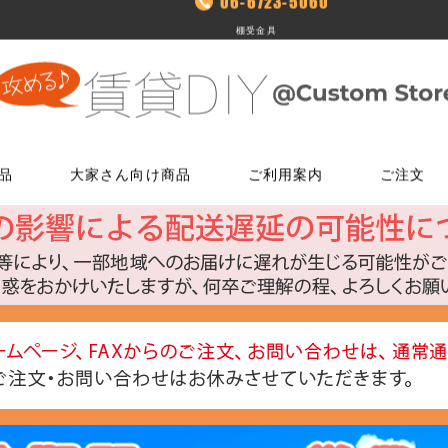
06-6723-5060
棚受金具
品
大家さん向け商品
ご利用案内
ご注文
使う
文
ム
鍵・ドアノブ交換パーツ
床に使う
FAXでのご注文
お電話でのご注文
床に使う
工具・道具
メールでの
LINEでお
玄関扉の錠・ドアノブ
貼ってはがせるクッションフロア
06-7635-5174
06-6723-5060
貼ってはがせるクッションフロ
ローラー・ハ
こちらから友
ー
FAX注文用紙はこちら
カスタマーセンター
浴室用ドアノブ
フローリング補修グッズ
フローリング補修グッズ
マスカー
0
平日9：30～17：00
室内用ドアノブ
貼って剥がせるカーペットシート
貼って剥がせるカーペットシー
その他道具類
トイレ用ドアノブ
ジョイントロック
ジョイントロック
反射・蓄光・
ト
室内用鍵付きドアノブ
接着剤
水回りに使う
水回りに使う
ゴムロープ・
ウィルス・菌除去シート
コーティング剤
コーティング剤
ビス・サブ
FiberFix(ファイバーフックス)