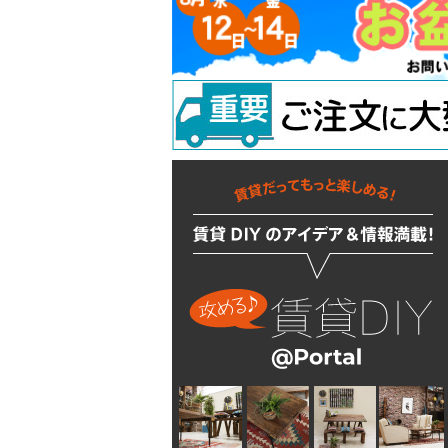
ラッチ
ウォールステッカー
配管部品
吊り金具
ラスティシリーズ
水廻りアクセサリー
固定金具
掛金
キッチンに使う
隅金
建築金物
掃除・汚れ・サビ落し