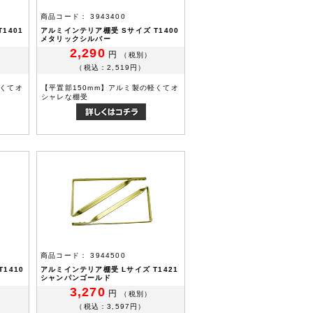
商品コード： 3943400
1401
アルミインテリア棚受 Sサイズ T1400
メタリックシルバー
2,290
円
（税別）
（税込：2,519円）
軽くてオ
【平置部150mm】アルミ製の軽くてオ
シャレな棚受
商品コード： 3944500
1410
アルミインテリア棚受 Lサイズ T1421
シャンパンゴールド
3,270
円
（税別）
（税込：3,597円）