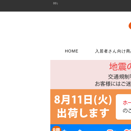
00）
HOME
入居者さん向け商
壁に使う
水栓メンテナンス特集
扉・窓・家具に
お電話でのご注
問合わせフォー
ウォリストシリーズ
水栓
取っ手
06-6723-5060
こちらから
カスタマーセンタ
メッシュパネルシリーズ
シャワー用品
つまみ
平日9：30～17：0
穴あきボードシリーズ
洗濯用品
丁番
棚受金具
トイレ用品
スイッチプレート
コンセントプレー
フック
浴室用品
ダボ
貼ってはがせる壁紙
流し台所用品
あおり止め
ディアウォール
洗面用品
キャッチ
壁紙補修材
水廻り工具