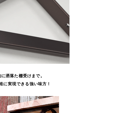
的に洒落た棚受けまで。
軽に実現できる強い味方！