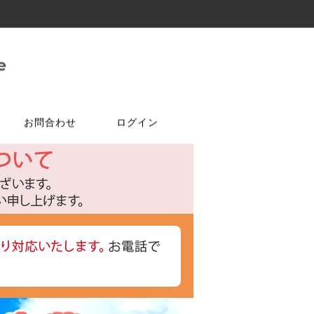
お問合わせ
ログイン
ご注文はこちら
問合せは
特選商品
塗料・ワックス
ア
ケ
達追加
アルコールチェッカー
水性塗料
オールドワックス
特注アミド
ト
光触媒塗料OPTIMUS(オプティ
マス)
フェルトテープ
かんたんあんしん珪藻土
ゴムバンド
パーツ