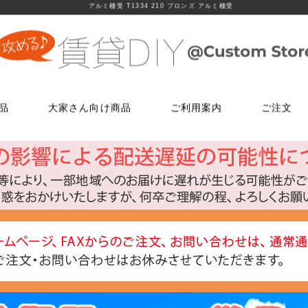
アルミ棚受 T1334 210 ブロンズ アルミ棚受
品
大家さん向け商品
ご利用案内
ご注文
使う
文
ム
鍵・ドアノブ交換パーツ
床に使う
FAXでのご注文
お電話でのご注文
床に使う
工具・道具
メールでの
LINEでお
玄関扉の錠・ドアノブ
貼ってはがせるクッションフロア
06-7635-5174
06-6723-5060
貼ってはがせるクッションフロ
ローラー・ハ
こちらから友
ー
FAX注文用紙はこちら
カスタマーセンター
浴室用ドアノブ
フローリング補修グッズ
フローリング補修グッズ
マスカー
0
平日9：30～17：00
室内用ドアノブ
貼って剥がせるカーペットシート
貼って剥がせるカーペットシー
その他道具類
トイレ用ドアノブ
ジョイントロック
ジョイントロック
反射・蓄光・
ト
室内用鍵付きドアノブ
接着剤
水回りに使う
水回りに使う
ゴムロープ・
ウィルス・菌除去シート
コーティング剤
コーティング剤
ビス・サブ
FiberFix(ファイバーフックス)
手すり
ソーホースブ