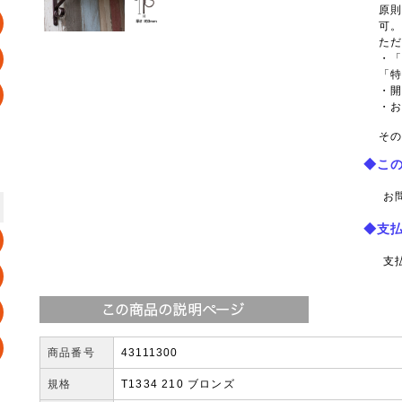
原
可
た
・
「
・
・
その
◆こ
お
◆支
支
商品番号
43111300
規格
T1334 210 ブロンズ