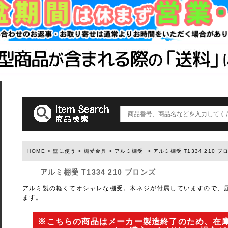
木材・材料
テーブル脚
石膏ボード用
塗装済み木材UROCO
棚柱
キャスター
コンクリート
1×4、2×4
「ジョイント
ダルトン
取っ手(ダルトン)
つまみ(ダルトン)
フック(ダルトン)
HOME
>
壁に使う
>
棚受金具
>
アルミ棚受
> アルミ棚受 T1334 210 ブ
ウィルス・菌除去シート
アルミ棚受 T1334 210 ブロンズ
アルミ製の軽くてオシャレな棚受。木ネジが付属していますので、
ます。
※こちらの商品はメーカー製造終了のため、在