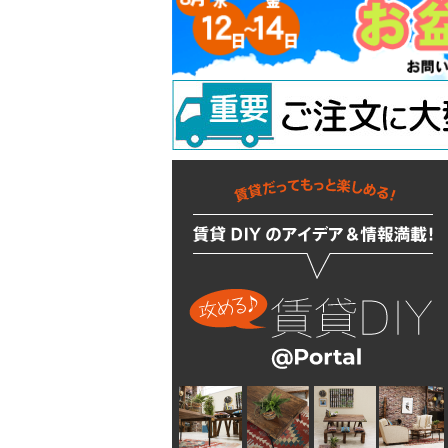
吊り金具
ラスティシリーズ
水廻りアクセサリー
固定金具
掛金
キッチンに使う
隅金
建築金物
掃除・汚れ・サビ落し