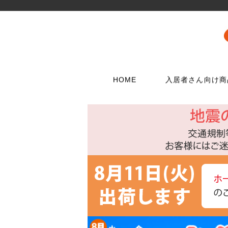
HOME
入居者さん向け商
壁に使う
水栓メンテナンス特集
扉・窓・家具に
お電話でのご注
問合わせフォー
ウォリストシリーズ
水栓
取っ手
06-6723-5060
こちらから
カスタマーセンタ
メッシュパネルシリーズ
シャワー用品
つまみ
平日9：30～17：0
穴あきボードシリーズ
洗濯用品
丁番
棚受金具
トイレ用品
スイッチプレート
コンセントプレー
フック
浴室用品
ダボ
貼ってはがせる壁紙
流し台所用品
あおり止め
ディアウォール
洗面用品
キャッチ
壁紙補修材
水廻り工具
ラッチ
ウォールステッカー
配管部品