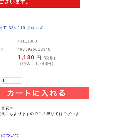
ございます。
 T1334 210 ブロンズ
43111300
ード
4905926013348
1,130
円
(税別)
（税込：
1,243
円）
：
日目安⇒
状況にもよりますのでこの限りではございま
品について