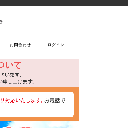
お問合わせ
ログイン
ご注文はこちら
問合せは
特選商品
塗料・ワックス
ア
ケ
達追加
アルコールチェッカー
水性塗料
オールドワックス
特注アミド
ト
光触媒塗料OPTIMUS(オプティ
マス)
フェルトテープ
かんたんあんしん珪藻土
ゴムバンド
パーツ
ラケット