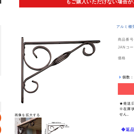
もご購入いただけない場合が
アルミ棚受
商品番号
JANコ
価格
個数
★発送
※在庫
せん。
画像を拡大する
◆返