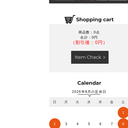
商品数：0点
合計：
0円
（割引後：0円）
2026年8月の定休日
日
月
火
水
木
金
土
1
2
3
4
5
6
7
8