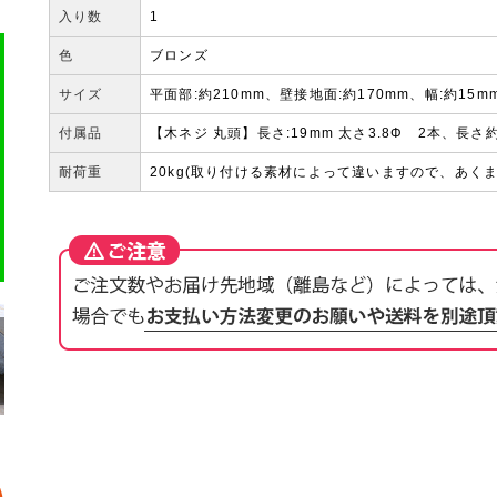
入り数
1
色
ブロンズ
サイズ
平面部:約210mm、壁接地面:約170mm、幅:約15m
付属品
【木ネジ 丸頭】長さ:19mm 太さ3.8Φ 2本、長さ約
耐荷重
20kg(取り付ける素材によって違いますので、あく