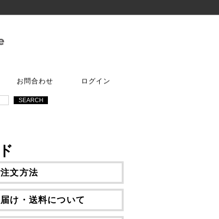
お問合わせ
ログイン
ご注文はこちら
問合せは
特選商品
塗料・ワックス
ア
ケ
達追加
アルコールチェッカー
水性塗料
オールドワックス
ド
特注アミド
ト
光触媒塗料OPTIMUS(オプティ
マス)
フェルトテープ
かんたんあんしん珪藻土
ご注文方法
ゴムバンド
お届け・送料について
パーツ