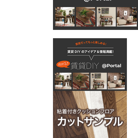
吊り金具
ラスティシリーズ
水廻りアクセサリー
固定金具
掛金
キッチンに使う
隅金
建築金物
掃除・汚れ・サビ落し