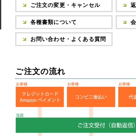
ソーホースブ
ご注文の変更・キャンセル
木材・材料
テーブル脚
石膏ボード用
塗装済み木材UROCO
各種書類について
棚柱
キャスター
コンクリート
お問い合わせ・よくある質問
1×4、2×4
「ジョイント
ダルトン
ご注文の流れ
取っ手(ダルトン)
つまみ(ダルトン)
フック(ダルトン)
ウィルス・菌除去シート