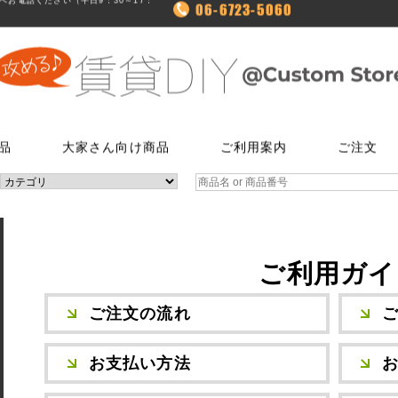
お電話ください（平日9：30～17：
06-6723-5060
品
大家さん向け商品
ご利用案内
ご注文
使う
文
ム
鍵・ドアノブ交換パーツ
床に使う
FAXでのご注文
お電話でのご注文
床に使う
工具・道具
メールでの
LINEでお
玄関扉の錠・ドアノブ
貼ってはがせるクッションフロア
06-7635-5174
06-6723-5060
貼ってはがせるクッションフロ
ローラー・ハ
こちらから友
ー
FAX注文用紙はこちら
カスタマーセンター
浴室用ドアノブ
フローリング補修グッズ
フローリング補修グッズ
マスカー
0
平日9：30～17：00
ご利用ガイ
室内用ドアノブ
貼って剥がせるカーペットシート
貼って剥がせるカーペットシー
その他道具類
トイレ用ドアノブ
ジョイントロック
ジョイントロック
反射・蓄光・
ト
ご注文の流れ
室内用鍵付きドアノブ
接着剤
水回りに使う
水回りに使う
ゴムロープ・
ウィルス・菌除去シート
お支払い方法
コーティング剤
コーティング剤
ビス・サブ
FiberFix(ファイバーフックス)
手すり