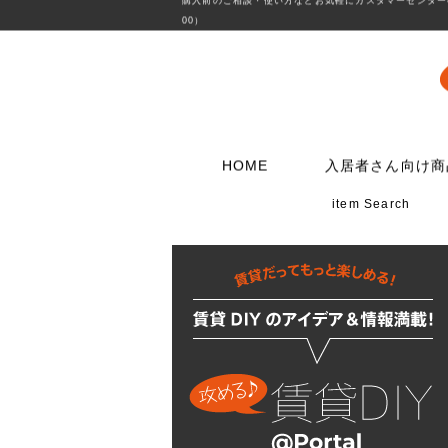
購入前のご相談・使い方などお気軽にカスタマーセンターへ
00）
HOME
入居者さん向け商
item Search
壁に使う
水栓メンテナンス特集
扉・窓・家具に
お電話でのご注
問合わせフォー
ウォリストシリーズ
水栓
取っ手
06-6723-5060
こちらから
カスタマーセンタ
メッシュパネルシリーズ
シャワー用品
つまみ
平日9：30～17：0
穴あきボードシリーズ
洗濯用品
丁番
棚受金具
トイレ用品
スイッチプレート
コンセントプレー
フック
浴室用品
ダボ
貼ってはがせる壁紙
流し台所用品
あおり止め
ディアウォール
洗面用品
キャッチ
壁紙補修材
水廻り工具
ラッチ
ウォールステッカー
配管部品