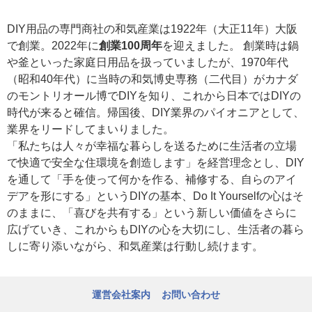
DIY用品の専門商社の和気産業は1922年（大正11年）大阪
で創業。2022年に
創業100周年
を迎えました。 創業時は鍋
や釜といった家庭日用品を扱っていましたが、1970年代
（昭和40年代）に当時の和気博史専務（二代目）がカナダ
のモントリオール博でDIYを知り、これから日本ではDIYの
時代が来ると確信。帰国後、DIY業界のパイオニアとして、
業界をリードしてまいりました。
「私たちは人々が幸福な暮らしを送るために生活者の立場
で快適で安全な住環境を創造します」を経営理念とし、DIY
を通して「手を使って何かを作る、補修する、自らのアイ
デアを形にする」というDIYの基本、Do It Yourselfの心はそ
のままに、「喜びを共有する」という新しい価値をさらに
広げていき、これからもDIYの心を大切にし、生活者の暮ら
しに寄り添いながら、和気産業は行動し続けます。
運営会社案内
お問い合わせ