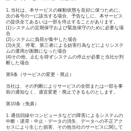
1. 当社は、本サービスの稼動状態を良好に保つために、
次の各号の一に該当する場合、予告なしに、本サービス
の提供全てあるいは一部を停止することがあります。
(1)システムの定期保守および緊急保守のために必要な場
合
(2)システムに負荷が集中した場合
(3)火災、停電、第三者による妨害行為などによりシステ
ムの運用が困難になった場合
(4)その他、止むを得ずシステムの停止が必要と当社が判
断した場合
第9条（サービスの変更・廃止）
当社は、その判断によりサービスの全部または一部を事
前の通知なく、適宜変更・廃止できるものとします。
第10条（免責）
1. 通信回線やコンピュータなどの障害によるシステムの
中断・遅滞・中止・データの消失、データへの不正アク
セスにより生じた損害、その他当社のサービスに関して