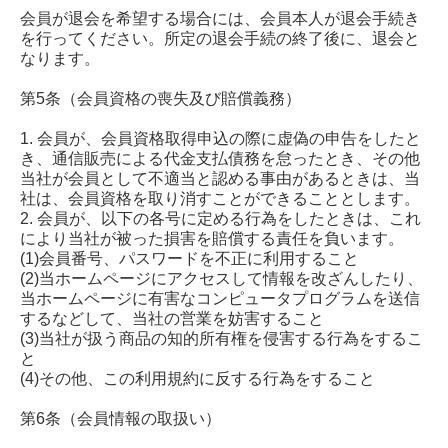
会員が退会を希望する場合には、会員本人が退会手続き
を行ってください。所定の退会手続の終了後に、退会と
なります。
第5条（会員資格の喪失及び賠償義務）
1. 会員が、会員資格取得申込の際に虚偽の申告をしたと
き、通信販売による代金支払債務を怠ったとき、その他
当社が会員として不適当と認める事由があるときは、当
社は、会員資格を取り消すことができることとします。
2. 会員が、以下の各号に定める行為をしたときは、これ
により当社が被った損害を賠償する責任を負います。
(1)会員番号、パスワードを不正に利用すること
(2)当ホームページにアクセスして情報を改ざんしたり、
当ホームページに有害なコンピュータプログラムを送信
するなどして、当社の営業を妨害すること
(3)当社が扱う商品の知的所有権を侵害する行為をするこ
と
(4)その他、この利用規約に反する行為をすること
第6条（会員情報の取扱い）