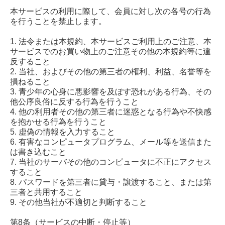
本サービスの利用に際して、会員に対し次の各号の行為
を行うことを禁止します。
1. 法令または本規約、本サービスご利用上のご注意、本
サービスでのお買い物上のご注意その他の本規約等に違
反すること
2. 当社、およびその他の第三者の権利、利益、名誉等を
損ねること
3. 青少年の心身に悪影響を及ぼす恐れがある行為、その
他公序良俗に反する行為を行うこと
4. 他の利用者その他の第三者に迷惑となる行為や不快感
を抱かせる行為を行うこと
5. 虚偽の情報を入力すること
6. 有害なコンピュータプログラム、メール等を送信また
は書き込むこと
7. 当社のサーバその他のコンピュータに不正にアクセス
すること
8. パスワードを第三者に貸与・譲渡すること、または第
三者と共用すること
9. その他当社が不適切と判断すること
第8条（サービスの中断・停止等）