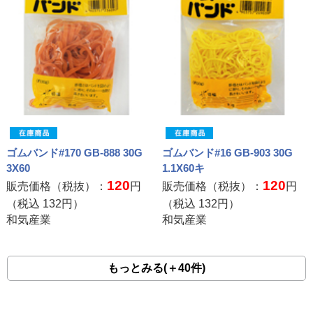
ゴムバンド#170 GB-888 30G
ゴムバンド#16 GB-903 30G
3X60
1.1X60キ
120
120
販売価格（税抜）：
円
販売価格（税抜）：
円
（税込
132
円）
（税込
132
円）
和気産業
和気産業
もっとみる(＋40件)