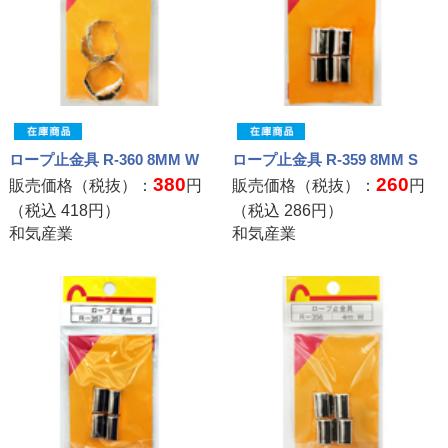
ロープ止金具 R-360 8MM W
ロープ止金具 R-359 8MM S
380
260
販売価格（税抜）：
円
販売価格（税抜）：
円
（税込
418
円）
（税込
286
円）
和気産業
和気産業