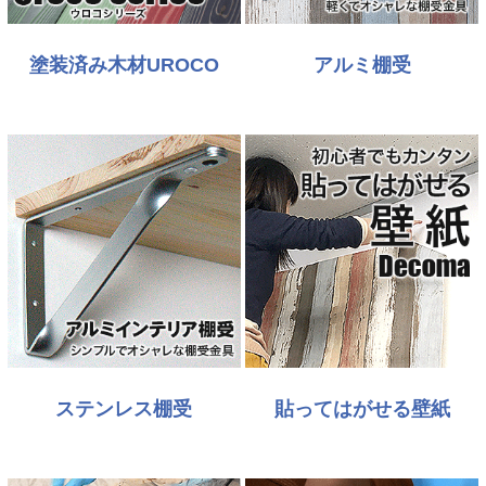
塗装済み木材UROCO
アルミ棚受
ステンレス棚受
貼ってはがせる壁紙