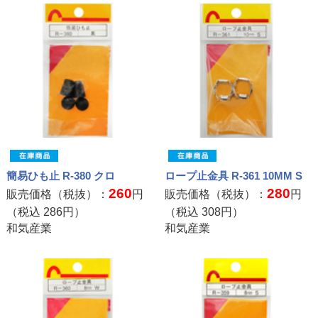
簡易ひも止 R-380 クロ
ロープ止金具 R-361 10MM S
260
280
販売価格（税抜）：
円
販売価格（税抜）：
円
（税込
286
円）
（税込
308
円）
和気産業
和気産業