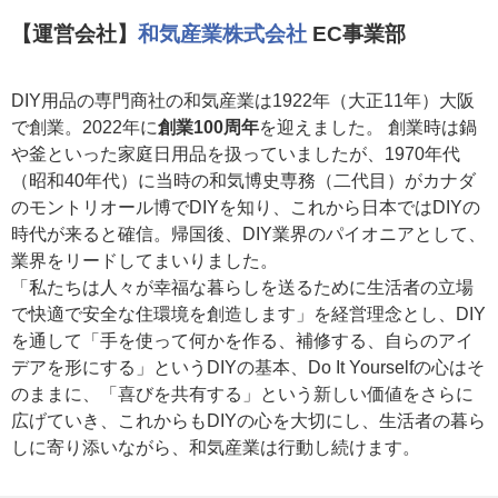
【運営会社】
和気産業株式会社
EC事業部
DIY用品の専門商社の和気産業は1922年（大正11年）大阪
で創業。2022年に
創業100周年
を迎えました。 創業時は鍋
や釜といった家庭日用品を扱っていましたが、1970年代
（昭和40年代）に当時の和気博史専務（二代目）がカナダ
のモントリオール博でDIYを知り、これから日本ではDIYの
時代が来ると確信。帰国後、DIY業界のパイオニアとして、
業界をリードしてまいりました。
「私たちは人々が幸福な暮らしを送るために生活者の立場
で快適で安全な住環境を創造します」を経営理念とし、DIY
を通して「手を使って何かを作る、補修する、自らのアイ
デアを形にする」というDIYの基本、Do It Yourselfの心はそ
のままに、「喜びを共有する」という新しい価値をさらに
広げていき、これからもDIYの心を大切にし、生活者の暮ら
しに寄り添いながら、和気産業は行動し続けます。