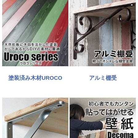
塗装済み木材UROCO
アルミ棚受