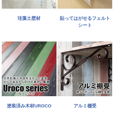
珪藻土壁材
貼ってはがせるフェルト
シート
塗装済み木材UROCO
アルミ棚受