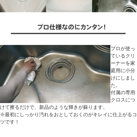
プロが使っ
ているクリ
ーナーを家
庭用に小分
けにしまし
た。
付属の専用
クロスにつ
けて擦るだけで、新品のような輝きが蘇ります。
※最初にしっかり汚れをおとしておくのがキレイに仕上がるコ
ツです！