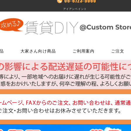
06-6723-5060
アイアンペイント
品
大家さん向け商品
ご利用案内
ご注文
使う
文
ム
鍵・ドアノブ交換パーツ
床に使う
FAXでのご注文
お電話でのご注文
床に使う
工具・道具
メールでの
LINEでお
玄関扉の錠・ドアノブ
貼ってはがせるクッションフロア
06-7635-5174
06-6723-5060
貼ってはがせるクッションフロ
ローラー・ハ
こちらから友
ー
FAX注文用紙はこちら
カスタマーセンター
浴室用ドアノブ
フローリング補修グッズ
フローリング補修グッズ
マスカー
0
平日9：30～17：00
室内用ドアノブ
貼って剥がせるカーペットシート
貼って剥がせるカーペットシー
その他道具類
トイレ用ドアノブ
ジョイントロック
ジョイントロック
反射・蓄光・
ト
室内用鍵付きドアノブ
接着剤
水回りに使う
水回りに使う
ゴムロープ・
ウィルス・菌除去シート
コーティング剤
コーティング剤
ビス・サブ
FiberFix(ファイバーフックス)