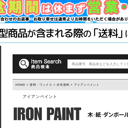
手すり
ソーホースブ
木材・材料
テーブル脚
石膏ボード用
塗装済み木材UROCO
棚柱
キャスター
コンクリート
1×4、2×4
「ジョイント
ダルトン
取っ手(ダルトン)
つまみ(ダルトン)
フック(ダルトン)
HOME
>
塗料・ワックス
>
水性塗料
> アイアンペイント
アイアンペイント
ウィルス・菌除去シート