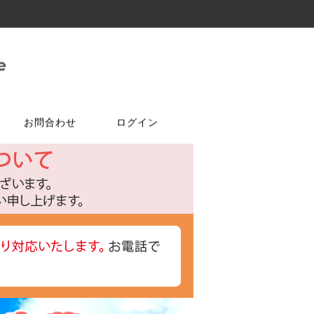
お問合わせ
ログイン
ご注文はこちら
問合せは
特選商品
塗料・ワックス
ア
ケ
達追加
アルコールチェッカー
水性塗料
オールドワックス
特注アミド
ト
光触媒塗料OPTIMUS(オプティ
マス)
フェルトテープ
かんたんあんしん珪藻土
ゴムバンド
パーツ