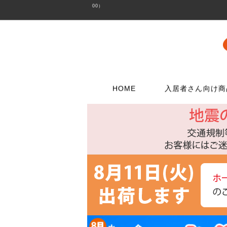
00）
HOME
入居者さん向け商
壁に使う
水栓メンテナンス特集
扉・窓・家具に
お電話でのご注
問合わせフォー
ウォリストシリーズ
水栓
取っ手
06-6723-5060
こちらから
カスタマーセンタ
メッシュパネルシリーズ
シャワー用品
つまみ
平日9：30～17：0
穴あきボードシリーズ
洗濯用品
丁番
棚受金具
トイレ用品
スイッチプレート
コンセントプレー
フック
浴室用品
ダボ
貼ってはがせる壁紙
流し台所用品
あおり止め
ディアウォール
洗面用品
キャッチ
壁紙補修材
水廻り工具