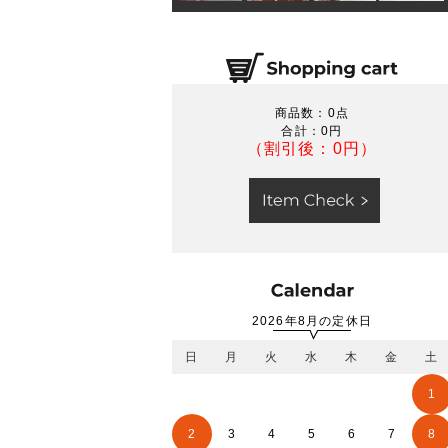
商品数：0点
合計：
0円
（割引後：0円）
2026年8月の定休日
日
月
火
水
木
金
土
1
2
3
4
5
6
7
8