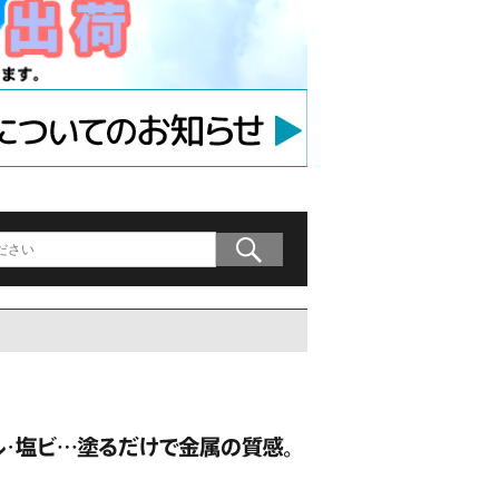
ラケット
アンカー
等用アンカー
の木材専用連結金具
プレート」