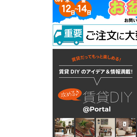
ラッチ
ウォールステッカー
配管部品
吊り金具
ラスティシリーズ
水廻りアクセサリー
固定金具
掛金
キッチンに使う
隅金
建築金物
掃除・汚れ・サビ落し