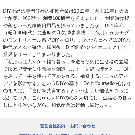
DIY用品の専門商社の和気産業は1922年（大正11年）大阪
で創業。2022年に
創業100周年
を迎えました。 創業時は鍋
や釜といった家庭日用品を扱っていましたが、1970年代
（昭和40年代）に当時の和気博史専務（二代目）がカナダ
のモントリオール博でDIYを知り、これから日本ではDIYの
時代が来ると確信。帰国後、DIY業界のパイオニアとして、
業界をリードしてまいりました。
「私たちは人々が幸福な暮らしを送るために生活者の立場
で快適で安全な住環境を創造します」を経営理念とし、DIY
を通して「手を使って何かを作る、補修する、自らのアイ
デアを形にする」というDIYの基本、Do It Yourselfの心はそ
のままに、「喜びを共有する」という新しい価値をさらに
広げていき、これからもDIYの心を大切にし、生活者の暮ら
しに寄り添いながら、和気産業は行動し続けます。
運営会社案内
お問い合わせ