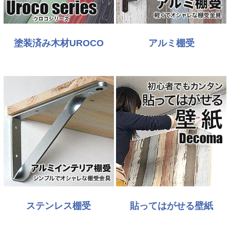
塗装済み木材UROCO
アルミ棚受
ステンレス棚受
貼ってはがせる壁紙