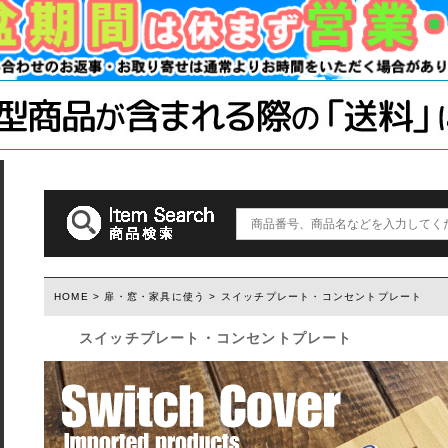
手すり
ソーホースブ
木材・材料
テーブル脚
石膏ボード用
塗装済み木材UROCO
棚柱
キャスター
コンクリート
1×4、2×4
「ジョイント
ダルトン
取っ手(ダルトン)
つまみ(ダルトン)
フック(ダルトン)
HOME
>
扉・窓・家具に使う
> スイッチプレート・コンセントプレート
スイッチプレート・コンセントプレート
ウィルス・菌除去シート