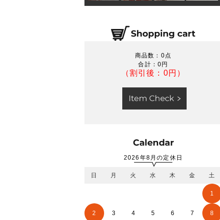
商品数：0点
合計：
0円
（割引後：0円）
2026年8月の定休日
日
月
火
水
木
金
土
1
2
3
4
5
6
7
8