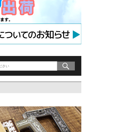
ラケット
アンカー
等用アンカー
の木材専用連結金具
プレート」