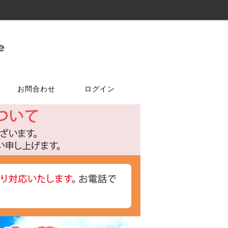
お問合わせ
ログイン
ご注文はこちら
問合せは
特選商品
塗料・ワックス
ア
ケ
達追加
アルコールチェッカー
水性塗料
オールドワックス
特注アミド
ト
光触媒塗料OPTIMUS(オプティ
マス)
フェルトテープ
かんたんあんしん珪藻土
ゴムバンド
パーツ