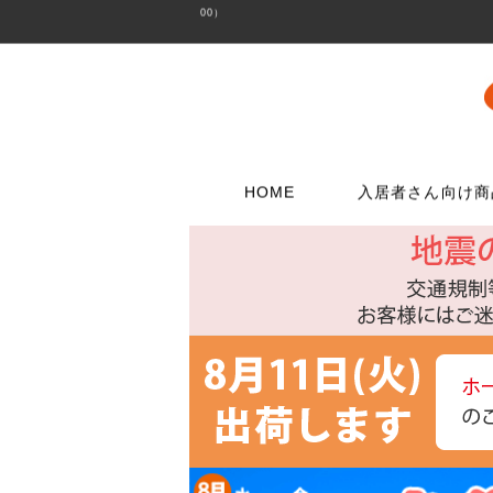
00）
HOME
入居者さん向け商
壁に使う
水栓メンテナンス特集
扉・窓・家具に
お電話でのご注
問合わせフォー
ウォリストシリーズ
水栓
取っ手
06-6723-5060
こちらから
カスタマーセンタ
メッシュパネルシリーズ
シャワー用品
つまみ
平日9：30～17：0
穴あきボードシリーズ
洗濯用品
丁番
棚受金具
トイレ用品
スイッチプレート
コンセントプレー
フック
浴室用品
ダボ
貼ってはがせる壁紙
流し台所用品
あおり止め
ディアウォール
洗面用品
キャッチ
壁紙補修材
水廻り工具