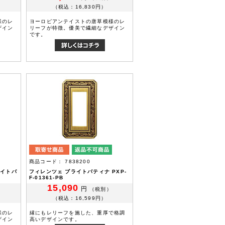
（税込：16,830円）
様のレ
ヨーロピアンテイストの唐草模様のレ
ザイン
リーフが特徴。優美で繊細なデザイン
です。
商品コード： 7838200
ワイトパ
フィレンツェ ブライトパティナ PXP-
F-01361-PB
15,090
円
（税別）
（税込：16,599円）
様のレ
縁にもレリーフを施した、重厚で格調
ザイン
高いデザインです。