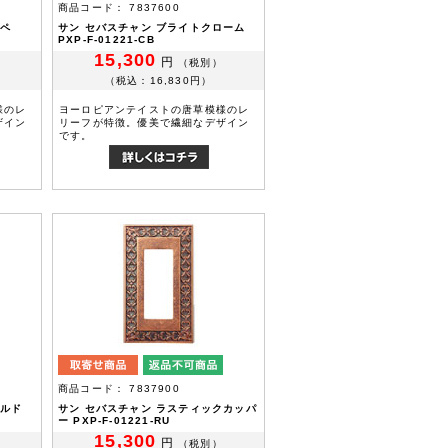
商品コード： 7837600
カペ
サン セバスチャン ブライトクローム
PXP-F-01221-CB
15,300
円
（税別）
（税込：16,830円）
様のレ
ヨーロピアンテイストの唐草模様のレ
ザイン
リーフが特徴。優美で繊細なデザイン
です。
商品コード： 7837900
ールド
サン セバスチャン ラスティックカッパ
ー PXP-F-01221-RU
15,300
円
（税別）