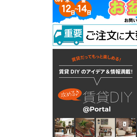
ラッチ
ウォールステッカー
配管部品
吊り金具
ラスティシリーズ
水廻りアクセサリー
固定金具
掛金
キッチンに使う
隅金
建築金物
掃除・汚れ・サビ落し