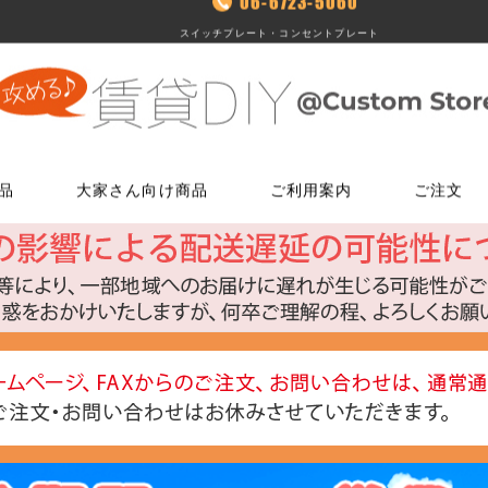
06-6723-5060
スイッチプレート・コンセントプレート
品
大家さん向け商品
ご利用案内
ご注文
使う
文
ム
鍵・ドアノブ交換パーツ
床に使う
FAXでのご注文
お電話でのご注文
床に使う
工具・道具
メールでの
LINEでお
玄関扉の錠・ドアノブ
貼ってはがせるクッションフロア
06-7635-5174
06-6723-5060
貼ってはがせるクッションフロ
ローラー・ハ
こちらから友
ー
FAX注文用紙はこちら
カスタマーセンター
浴室用ドアノブ
フローリング補修グッズ
フローリング補修グッズ
マスカー
0
平日9：30～17：00
室内用ドアノブ
貼って剥がせるカーペットシート
貼って剥がせるカーペットシー
その他道具類
トイレ用ドアノブ
ジョイントロック
ジョイントロック
反射・蓄光・
ト
室内用鍵付きドアノブ
接着剤
水回りに使う
水回りに使う
ゴムロープ・
ウィルス・菌除去シート
コーティング剤
コーティング剤
ビス・サブ
FiberFix(ファイバーフックス)