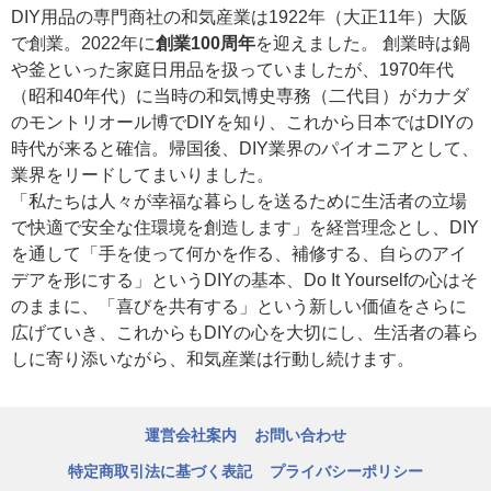
DIY用品の専門商社の和気産業は1922年（大正11年）大阪
で創業。2022年に
創業100周年
を迎えました。 創業時は鍋
や釜といった家庭日用品を扱っていましたが、1970年代
（昭和40年代）に当時の和気博史専務（二代目）がカナダ
のモントリオール博でDIYを知り、これから日本ではDIYの
時代が来ると確信。帰国後、DIY業界のパイオニアとして、
業界をリードしてまいりました。
「私たちは人々が幸福な暮らしを送るために生活者の立場
で快適で安全な住環境を創造します」を経営理念とし、DIY
を通して「手を使って何かを作る、補修する、自らのアイ
デアを形にする」というDIYの基本、Do It Yourselfの心はそ
のままに、「喜びを共有する」という新しい価値をさらに
広げていき、これからもDIYの心を大切にし、生活者の暮ら
しに寄り添いながら、和気産業は行動し続けます。
運営会社案内
お問い合わせ
特定商取引法に基づく表記
プライバシーポリシー