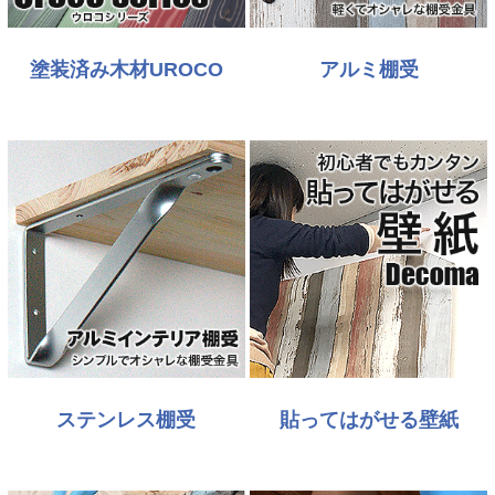
塗装済み木材UROCO
アルミ棚受
ステンレス棚受
貼ってはがせる壁紙