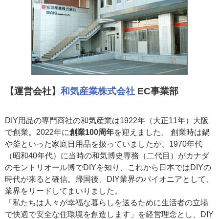
【運営会社】
和気産業株式会社
EC事業部
DIY用品の専門商社の和気産業は1922年（大正11年）大阪
で創業。2022年に
創業100周年
を迎えました。 創業時は鍋
や釜といった家庭日用品を扱っていましたが、1970年代
（昭和40年代）に当時の和気博史専務（二代目）がカナダ
のモントリオール博でDIYを知り、これから日本ではDIYの
時代が来ると確信。帰国後、DIY業界のパイオニアとして、
業界をリードしてまいりました。
「私たちは人々が幸福な暮らしを送るために生活者の立場
で快適で安全な住環境を創造します」を経営理念とし、DIY