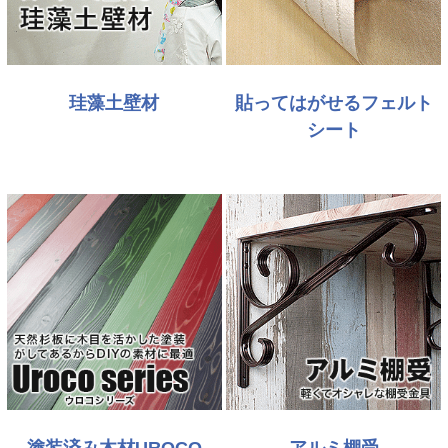
珪藻土壁材
貼ってはがせるフェルト
シート
塗装済み木材UROCO
アルミ棚受