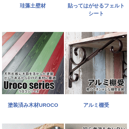
珪藻土壁材
貼ってはがせるフェルト
シート
塗装済み木材UROCO
アルミ棚受