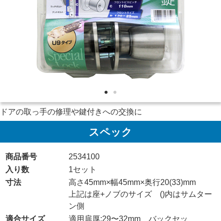
ドアの取っ手の修理や鍵付きへの交換に
スペック
商品番号
2534100
入り数
1セット
寸法
高さ45mm×幅45mm×奥行20(33)mm
上記は座+ノブのサイズ ()内はサムター
ン側
適合サイズ
適用扉厚:29〜32mm バックセッ