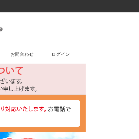
お問合わせ
ログイン
ご注文はこちら
問合せは
特選商品
塗料・ワックス
ア
ケ
達追加
アルコールチェッカー
水性塗料
オールドワックス
特注アミド
ト
光触媒塗料OPTIMUS(オプティ
マス)
フェルトテープ
かんたんあんしん珪藻土
ゴムバンド
パーツ