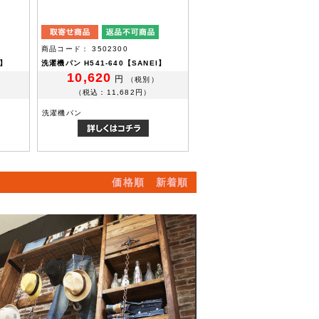
商品コード： 3502300
I】
洗濯機パン H541-640【SANEI】
10,620
円
（税別）
（税込：11,682円）
洗濯機パン
価格順
新着順