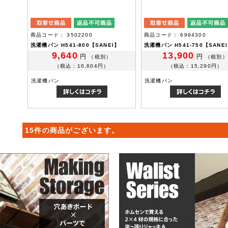
商品コード： 3502200
商品コード： 6994300
洗濯機パン H541-800【SANEI】
洗濯機パン H541-750【SANE
9,640
13,900
円
円
（税別）
（税別）
（税込：10,604円）
（税込：15,290円）
洗濯機パン
洗濯機パン
15件の商品がございます。