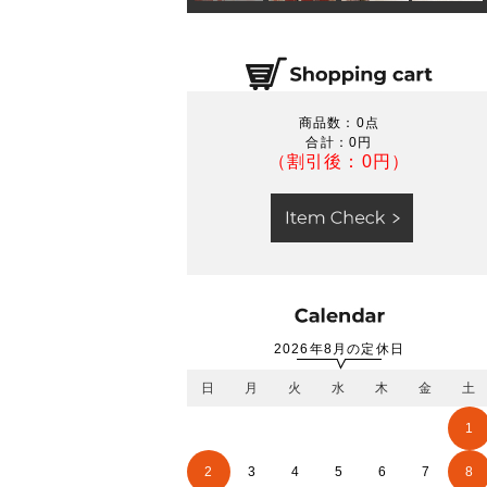
商品数：0点
合計：
0円
（割引後：0円）
2026年8月の定休日
日
月
火
水
木
金
土
1
2
3
4
5
6
7
8