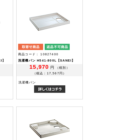
商品コード： 10827400
EI】
洗濯機パン H541-800L【SANEI】
15,970
円
（税別）
（税込：17,567円）
洗濯機パン