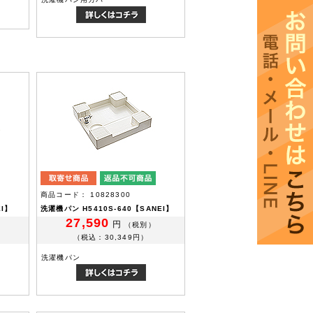
商品コード： 10828300
EI】
洗濯機パン H5410S-640【SANEI】
27,590
円
（税別）
（税込：30,349円）
洗濯機パン