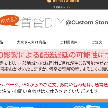
06-6723-5060
洗濯機排水パン
品
大家さん向け商品
ご利用案内
ご注文
使う
文
ム
鍵・ドアノブ交換パーツ
床に使う
FAXでのご注文
お電話でのご注文
床に使う
工具・道具
メールでの
LINEでお
玄関扉の錠・ドアノブ
貼ってはがせるクッションフロア
06-7635-5174
06-6723-5060
貼ってはがせるクッションフロ
ローラー・ハ
こちらから友
ー
FAX注文用紙はこちら
カスタマーセンター
浴室用ドアノブ
フローリング補修グッズ
フローリング補修グッズ
マスカー
0
平日9：30～17：00
室内用ドアノブ
貼って剥がせるカーペットシート
貼って剥がせるカーペットシー
その他道具類
トイレ用ドアノブ
ジョイントロック
ジョイントロック
反射・蓄光・
ト
室内用鍵付きドアノブ
接着剤
水回りに使う
水回りに使う
ゴムロープ・
ウィルス・菌除去シート
コーティング剤
コーティング剤
ビス・サブ
FiberFix(ファイバーフックス)