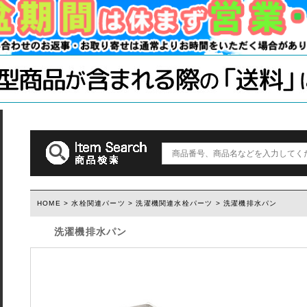
手すり
ソーホースブ
木材・材料
テーブル脚
石膏ボード用
塗装済み木材UROCO
棚柱
キャスター
コンクリート
1×4、2×4
「ジョイント
ダルトン
取っ手(ダルトン)
つまみ(ダルトン)
フック(ダルトン)
HOME
>
水栓関連パーツ
>
洗濯機関連水栓パーツ
> 洗濯機排水パン
洗濯機排水パン
ウィルス・菌除去シート