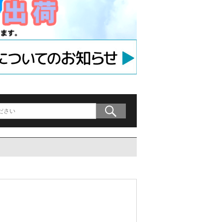
ラケット
アンカー
等用アンカー
の木材専用連結金具
プレート」