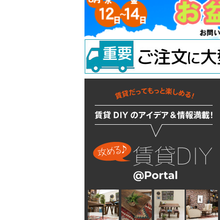
ラッチ
ウォールステッカー
配管部品
吊り金具
ラスティシリーズ
水廻りアクセサリー
固定金具
掛金
キッチンに使う
隅金
建築金物
掃除・汚れ・サビ落し