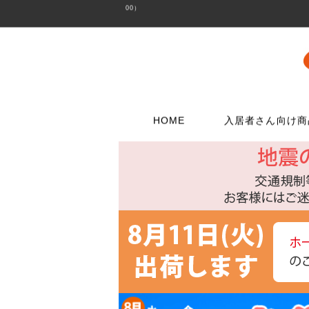
00）
HOME
入居者さん向け商
壁に使う
水栓メンテナンス特集
扉・窓・家具に
お電話でのご注
問合わせフォー
ウォリストシリーズ
水栓
取っ手
06-6723-5060
こちらから
カスタマーセンタ
メッシュパネルシリーズ
シャワー用品
つまみ
平日9：30～17：0
穴あきボードシリーズ
洗濯用品
丁番
棚受金具
トイレ用品
スイッチプレート
コンセントプレー
フック
浴室用品
ダボ
貼ってはがせる壁紙
流し台所用品
あおり止め
ディアウォール
洗面用品
キャッチ
壁紙補修材
水廻り工具