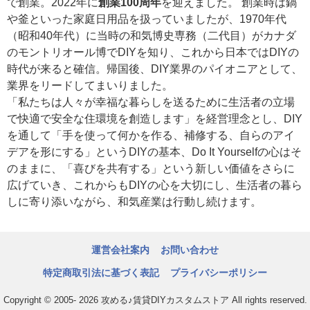
で創業。2022年に
創業100周年
を迎えました。 創業時は鍋
や釜といった家庭日用品を扱っていましたが、1970年代
（昭和40年代）に当時の和気博史専務（二代目）がカナダ
のモントリオール博でDIYを知り、これから日本ではDIYの
時代が来ると確信。帰国後、DIY業界のパイオニアとして、
業界をリードしてまいりました。
「私たちは人々が幸福な暮らしを送るために生活者の立場
で快適で安全な住環境を創造します」を経営理念とし、DIY
を通して「手を使って何かを作る、補修する、自らのアイ
デアを形にする」というDIYの基本、Do It Yourselfの心はそ
のままに、「喜びを共有する」という新しい価値をさらに
広げていき、これからもDIYの心を大切にし、生活者の暮ら
しに寄り添いながら、和気産業は行動し続けます。
運営会社案内
お問い合わせ
特定商取引法に基づく表記
プライバシーポリシー
Copyright © 2005- 2026 攻める♪賃貸DIYカスタムストア All rights reserved.