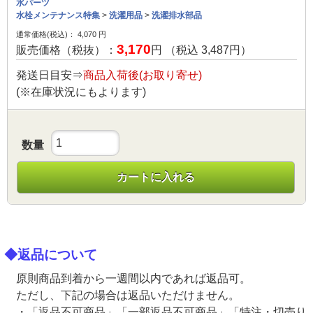
水パーツ
水栓メンテナンス特集
>
洗濯用品
>
洗濯排水部品
通常価格(税込)：
4,070
円
3,170
販売価格（税抜）：
円 （税込
3,487
円）
発送日目安⇒
商品入荷後(お取り寄せ)
(※在庫状況にもよります)
数量
カートに入れる
◆返品について
原則商品到着から一週間以内であれば返品可。
ただし、下記の場合は返品いただけません。
・「返品不可商品」「一部返品不可商品」「特注・切売り