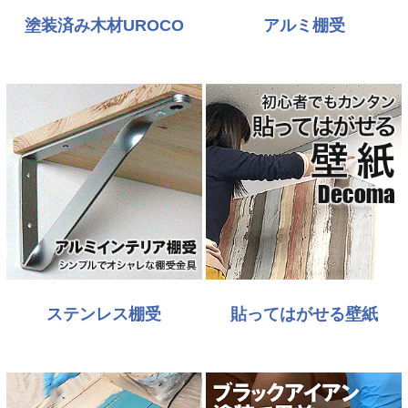
塗装済み木材UROCO
アルミ棚受
ステンレス棚受
貼ってはがせる壁紙