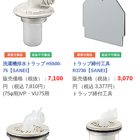
洗濯機排水トラップ H5500-
トラップ締付工具
75【SANEI】
R3730【SANEI】
7,100
3,070
販売価格（税抜）：
販売価格（税抜）：
円 （税込
7,810
円）
円 （税込
3,377
円）
(75φ用)VP・VU75用
トラップ締付工具