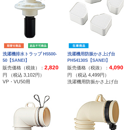
洗濯機排水トラップ H5500-
洗濯機用防振かさ上げ台
50【SANEI】
PH54130S【SANEI】
2,820
4,090
販売価格（税抜）：
販売価格（税抜）：
円 （税込
3,102
円）
円 （税込
4,499
円）
VP・VU50用
洗濯機用防振かさ上げ台