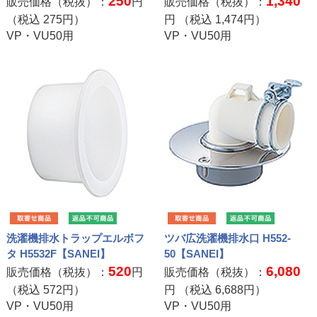
250
1,340
販売価格（税抜）：
円
販売価格（税抜）：
（税込
275
円）
円 （税込
1,474
円）
VP・VU50用
VP・VU50用
洗濯機排水トラップエルボフ
ツバ広洗濯機排水口 H552-
タ H5532F【SANEI】
50【SANEI】
520
6,080
販売価格（税抜）：
円
販売価格（税抜）：
（税込
572
円）
円 （税込
6,688
円）
VP・VU50用
VP・VU50用