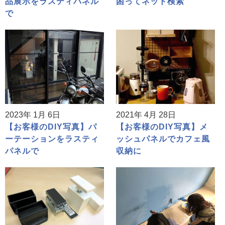
品展示をラスティパネル
困ってネット検索
で
2023年 1月 6日
2021年 4月 28日
【お客様のDIY写真】パ
【お客様のDIY写真】メ
ーテーションをラスティ
ッシュパネルでカフェ風
パネルで
収納に