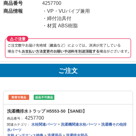
商品番号
4257700
商品情報
・VP・VUパイプ兼用
・締付治具付
・材質 ABS樹脂
ご注文
洗濯機排水トラップ H5553-50【SANEI】
4257700
商品番号：
水栓関連パーツ
>
洗濯機関連水栓パーツ
>
洗濯機その他排
関連カテゴリ：
水パーツ
水栓メンテナンス特集
>
洗濯用品
>
洗濯排水部品