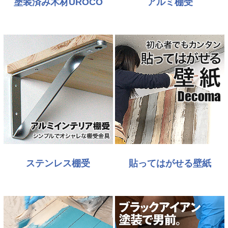
塗装済み木材UROCO
アルミ棚受
ステンレス棚受
貼ってはがせる壁紙