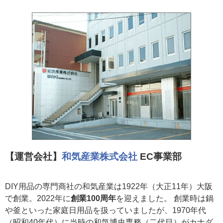
【運営会社】
和気産業株式会社
EC事業部
DIY用品の専門商社の和気産業は1922年（大正11年）大阪
で創業。2022年に
創業100周年
を迎えました。 創業時は鍋
や釜といった家庭日用品を扱っていましたが、1970年代
（昭和40年代）に当時の和気博史専務（二代目）がカナダ