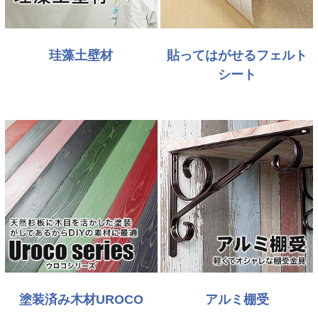
珪藻土壁材
貼ってはがせるフェルト
シート
塗装済み木材UROCO
アルミ棚受