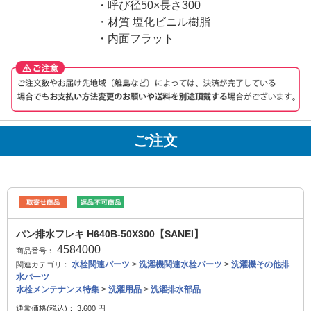
・呼び径50×長さ300
・材質 塩化ビニル樹脂
・内面フラット
ご注文
パン排水フレキ H640B-50X300【SANEI】
4584000
商品番号：
水栓関連パーツ
>
洗濯機関連水栓パーツ
>
洗濯機その他排
関連カテゴリ：
水パーツ
水栓メンテナンス特集
>
洗濯用品
>
洗濯排水部品
通常価格(税込)：
3,600
円