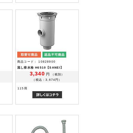
商品コード： 10828900
流し排水栓 H6510【SANEI】
3,340
円
（税別）
（税込：3,674円）
115用