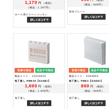
（税別）
1,170
円
（税別）
（税込：649円）
（税込：1,287円）
排水プレート
ホース用クリーンパッキン
商品コード： 10233600
商品コード： 8493800
包丁差し PW830【SANEI】
包丁差し PW83【SANEI】
1,690
860
円
円
（税別）
（税別）
（税込：1,859円）
（税込：946円）
包丁差し
包丁差し