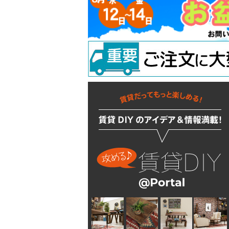
ラッチ
ウォールステッカー
配管部品
吊り金具
ラスティシリーズ
水廻りアクセサリー
固定金具
掛金
キッチンに使う
隅金
建築金物
掃除・汚れ・サビ落し