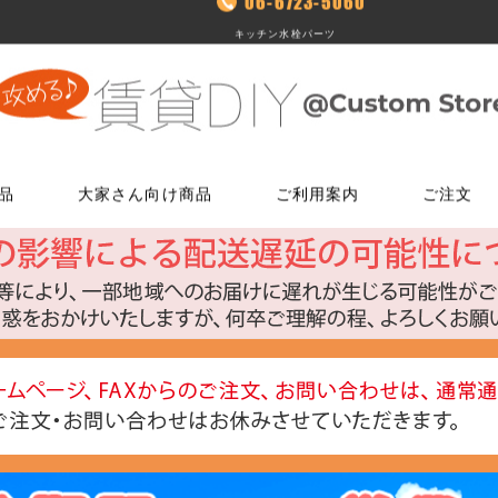
06-6723-5060
キッチン水栓パーツ
品
大家さん向け商品
ご利用案内
ご注文
使う
文
ム
鍵・ドアノブ交換パーツ
床に使う
FAXでのご注文
お電話でのご注文
床に使う
工具・道具
メールでの
LINEでお
玄関扉の錠・ドアノブ
貼ってはがせるクッションフロア
06-7635-5174
06-6723-5060
貼ってはがせるクッションフロ
ローラー・ハ
こちらから友
ー
FAX注文用紙はこちら
カスタマーセンター
浴室用ドアノブ
フローリング補修グッズ
フローリング補修グッズ
マスカー
0
平日9：30～17：00
室内用ドアノブ
貼って剥がせるカーペットシート
貼って剥がせるカーペットシー
その他道具類
トイレ用ドアノブ
ジョイントロック
ジョイントロック
反射・蓄光・
ト
室内用鍵付きドアノブ
接着剤
水回りに使う
水回りに使う
ゴムロープ・
ウィルス・菌除去シート
コーティング剤
コーティング剤
ビス・サブ
FiberFix(ファイバーフックス)