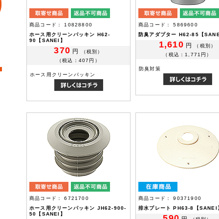
商品コード： 10828800
商品コード： 5869600
ホース用クリーンパッキン H62-
防臭アダプター H62-85【SAN
90【SANEI】
1,610
円
（税別）
370
円
（税別）
（税込：1,771円）
（税込：407円）
防臭対策
ホース用クリーンパッキン
商品コード： 6721700
商品コード： 90371900
ホース用クリーンパッキン JH62-900-
排水プレート PH63-8【SANEI
50【SANEI】
590
円