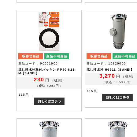
商品コード： 90051900
商品コード： 10829000
流し排水栓取付パッキン PP40-62S-
流し排水栓 H6511【SANEI】
M【SANEI】
3,270
円
（税別）
230
円
（税別）
（税込：3,597円）
（税込：253円）
115用
115用