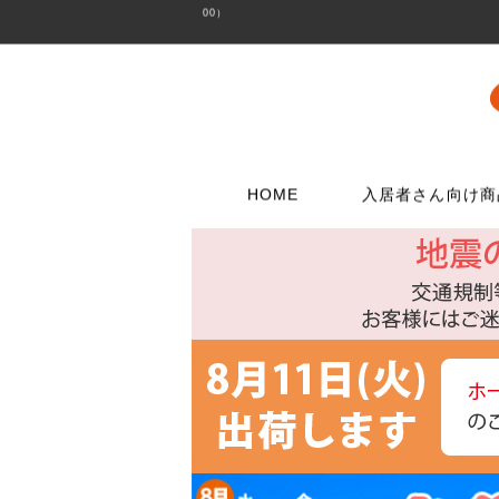
00）
HOME
入居者さん向け商
壁に使う
水栓メンテナンス特集
扉・窓・家具に
お電話でのご注
問合わせフォー
ウォリストシリーズ
水栓
取っ手
06-6723-5060
こちらから
カスタマーセンタ
メッシュパネルシリーズ
シャワー用品
つまみ
平日9：30～17：0
穴あきボードシリーズ
洗濯用品
丁番
棚受金具
トイレ用品
スイッチプレート
コンセントプレー
フック
浴室用品
ダボ
貼ってはがせる壁紙
流し台所用品
あおり止め
ディアウォール
洗面用品
キャッチ
壁紙補修材
水廻り工具