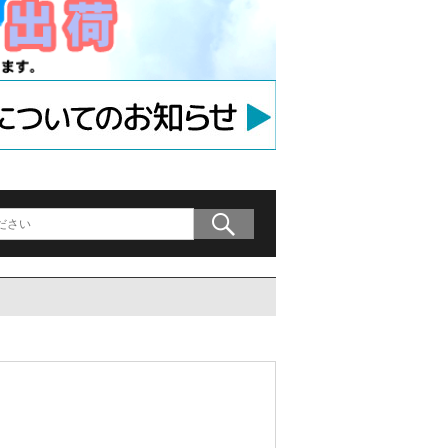
ラケット
アンカー
等用アンカー
の木材専用連結金具
プレート」