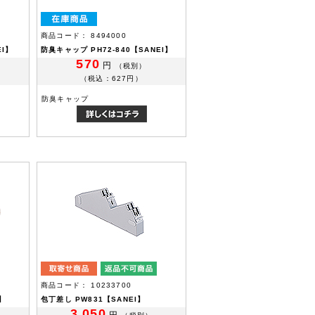
商品コード： 8494000
EI】
防臭キャップ PH72-840【SANEI】
570
円
（税別）
（税込：627円）
防臭キャップ
商品コード： 10233700
】
包丁差し PW831【SANEI】
3,050
円