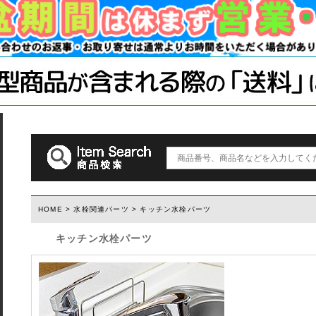
手すり
ソーホースブ
木材・材料
テーブル脚
石膏ボード用
塗装済み木材UROCO
棚柱
キャスター
コンクリート
1×4、2×4
「ジョイント
ダルトン
取っ手(ダルトン)
つまみ(ダルトン)
フック(ダルトン)
HOME
>
水栓関連パーツ
> キッチン水栓パーツ
キッチン水栓パーツ
ウィルス・菌除去シート