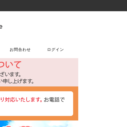
お問合わせ
ログイン
ご注文はこちら
問合せは
特選商品
塗料・ワックス
ア
ケ
達追加
アルコールチェッカー
水性塗料
オールドワックス
特注アミド
ト
光触媒塗料OPTIMUS(オプティ
マス)
フェルトテープ
かんたんあんしん珪藻土
ゴムバンド
パーツ