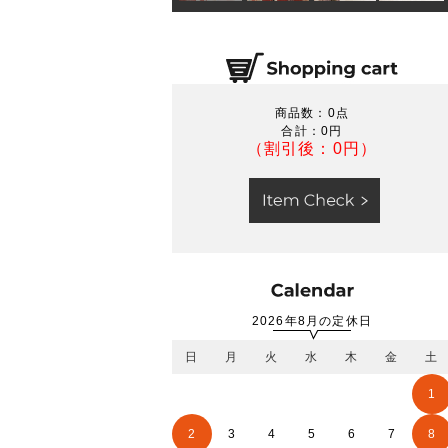
商品数：0点
合計：
0円
（割引後：0円）
2026年8月の定休日
日
月
火
水
木
金
土
1
2
3
4
5
6
7
8