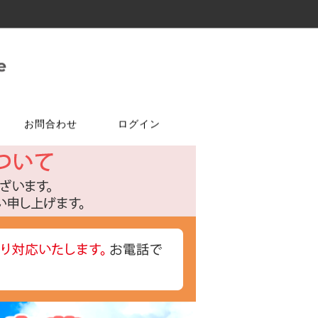
お問合わせ
ログイン
ご注文はこちら
問合せは
特選商品
塗料・ワックス
ア
ケ
達追加
アルコールチェッカー
水性塗料
オールドワックス
特注アミド
ト
光触媒塗料OPTIMUS(オプティ
マス)
フェルトテープ
かんたんあんしん珪藻土
ゴムバンド
パーツ