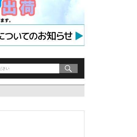
ラケット
アンカー
等用アンカー
の木材専用連結金具
プレート」