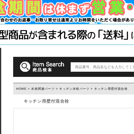
手すり
ソーホースブ
木材・材料
テーブル脚
石膏ボード用
塗装済み木材UROCO
棚柱
キャスター
コンクリート
1×4、2×4
「ジョイント
ダルトン
取っ手(ダルトン)
つまみ(ダルトン)
フック(ダルトン)
HOME
>
水栓関連パーツ
>
キッチン水栓パーツ
> キッチン用壁付混合栓
キッチン用壁付混合栓
ウィルス・菌除去シート