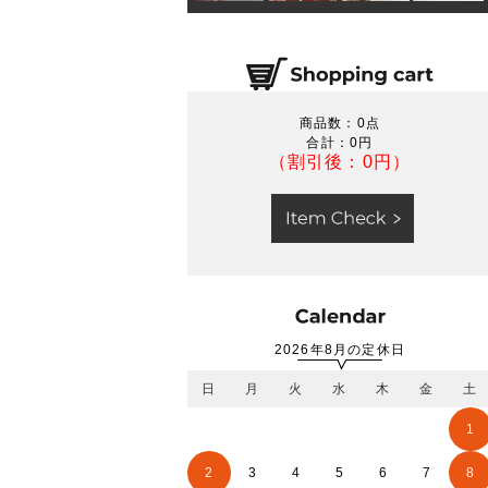
商品数：0点
合計：
0円
（割引後：0円）
2026年8月の定休日
日
月
火
水
木
金
土
1
2
3
4
5
6
7
8