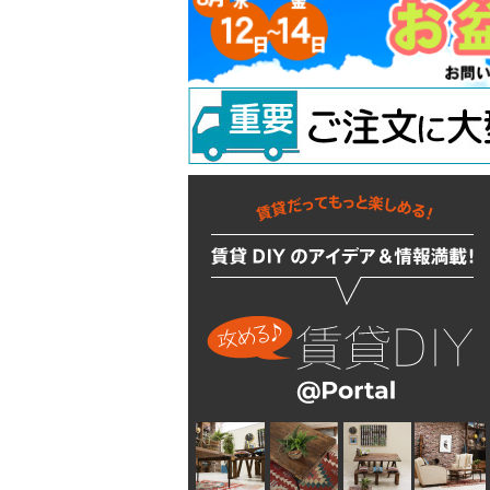
ラッチ
ウォールステッカー
配管部品
吊り金具
ラスティシリーズ
水廻りアクセサリー
固定金具
掛金
キッチンに使う
隅金
建築金物
掃除・汚れ・サビ落し