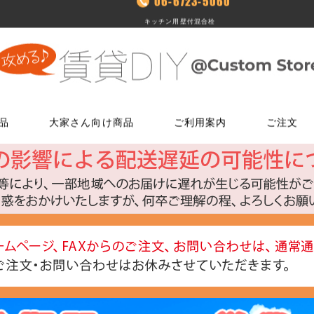
06-6723-5060
キッチン用壁付混合栓
品
大家さん向け商品
ご利用案内
ご注文
使う
文
ム
鍵・ドアノブ交換パーツ
床に使う
FAXでのご注文
お電話でのご注文
床に使う
工具・道具
メールでの
LINEでお
玄関扉の錠・ドアノブ
貼ってはがせるクッションフロア
06-7635-5174
06-6723-5060
貼ってはがせるクッションフロ
ローラー・ハ
こちらから友
ー
FAX注文用紙はこちら
カスタマーセンター
浴室用ドアノブ
フローリング補修グッズ
フローリング補修グッズ
マスカー
0
平日9：30～17：00
室内用ドアノブ
貼って剥がせるカーペットシート
貼って剥がせるカーペットシー
その他道具類
トイレ用ドアノブ
ジョイントロック
ジョイントロック
反射・蓄光・
ト
室内用鍵付きドアノブ
接着剤
水回りに使う
水回りに使う
ゴムロープ・
ウィルス・菌除去シート
コーティング剤
コーティング剤
ビス・サブ
FiberFix(ファイバーフックス)