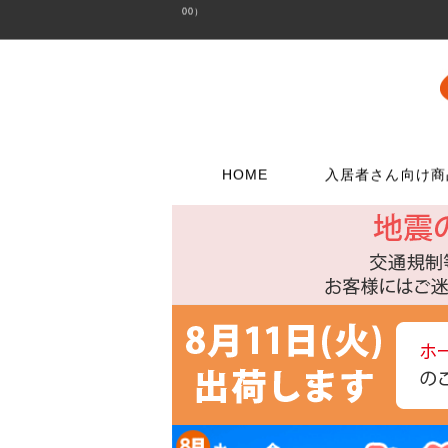
00）
HOME
入居者さん向け商
壁に使う
水栓メンテナンス特集
扉・窓・家具に
お電話でのご注
問合わせフォー
ウォリストシリーズ
水栓
取っ手
06-6723-5060
こちらから
カスタマーセンタ
メッシュパネルシリーズ
シャワー用品
つまみ
平日9：30～17：0
穴あきボードシリーズ
洗濯用品
丁番
棚受金具
トイレ用品
スイッチプレート
コンセントプレー
フック
浴室用品
ダボ
貼ってはがせる壁紙
流し台所用品
あおり止め
ディアウォール
洗面用品
キャッチ
壁紙補修材
水廻り工具