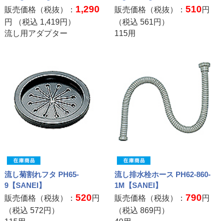
1,290
510
販売価格（税抜）：
販売価格（税抜）：
円
円 （税込
1,419
円）
（税込
561
円）
流し用アダプター
115用
流し菊割れフタ PH65-
流し排水栓ホース PH62-860-
9【SANEI】
1M【SANEI】
520
790
販売価格（税抜）：
円
販売価格（税抜）：
円
（税込
572
円）
（税込
869
円）