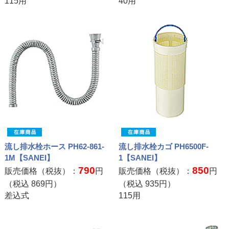
115用
40用
流し排水栓ホース PH62-861-
流し排水栓カゴ PH6500F-
1M【SANEI】
1【SANEI】
790
850
販売価格（税抜）：
円
販売価格（税抜）：
円
（税込
869
円）
（税込
935
円）
差込式
115用