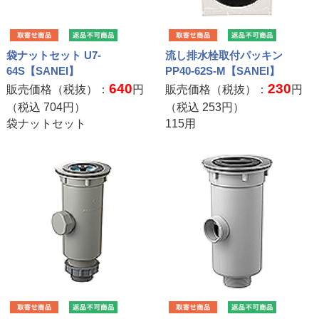
袋ナットセット U7-
流し排水栓取付パッキン
64S【SANEI】
PP40-62S-M【SANEI】
640
230
販売価格（税抜）：
円
販売価格（税抜）：
円
（税込
704
円）
（税込
253
円）
袋ナットセット
115用