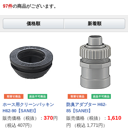
97
件
の商品がございます。
価格順
新着順
ホース用クリーンパッキン
防臭アダプター H62-
H62-90【SANEI】
85【SANEI】
370
1,610
販売価格（税抜）：
円
販売価格（税抜）：
（税込
407
円）
円 （税込
1,771
円）