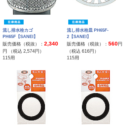
流し排水栓カゴ
流し排水栓皿 PH65F-
PH65F【SANEI】
2【SANEI】
2,340
560
販売価格（税抜）：
販売価格（税抜）：
円
円 （税込
2,574
円）
（税込
616
円）
115用
115用