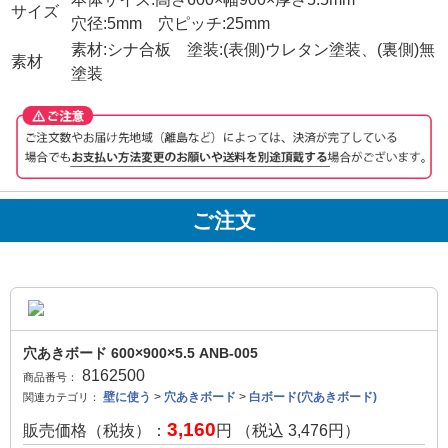
サイズ
穴径:5mm 穴ピッチ:25mm
素材:シナ合板 塗装:(表側)ウレタン塗装、(裏側)無
素材
塗装
ご注文
穴あきボード 600×900×5.5 ANB-005
8162500
商品番号：
壁に使う
>
穴あきボード
>
白ボード(穴あきボード)
関連カテゴリ：
3,160
販売価格（税抜）：
円 （税込
3,476
円）