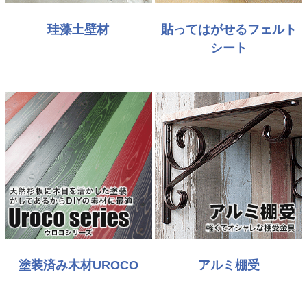
珪藻土壁材
貼ってはがせるフェルト
シート
塗装済み木材UROCO
アルミ棚受