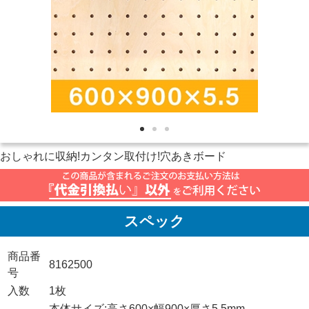
おしゃれに収納!カンタン取付け!穴あきボード
スペック
商品番
8162500
号
入数
1枚
本体サイズ:高さ600×幅900×厚さ5.5mm