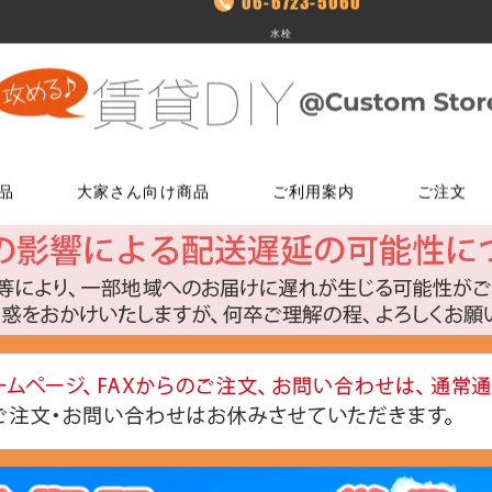
06-6723-5060
水栓
品
大家さん向け商品
ご利用案内
ご注文
使う
文
ム
鍵・ドアノブ交換パーツ
床に使う
FAXでのご注文
お電話でのご注文
床に使う
工具・道具
メールでの
LINEでお
玄関扉の錠・ドアノブ
貼ってはがせるクッションフロア
06-7635-5174
06-6723-5060
貼ってはがせるクッションフロ
ローラー・ハ
こちらから友
ー
FAX注文用紙はこちら
カスタマーセンター
浴室用ドアノブ
フローリング補修グッズ
フローリング補修グッズ
マスカー
0
平日9：30～17：00
室内用ドアノブ
貼って剥がせるカーペットシート
貼って剥がせるカーペットシー
その他道具類
トイレ用ドアノブ
ジョイントロック
ジョイントロック
反射・蓄光・
ト
室内用鍵付きドアノブ
接着剤
水回りに使う
水回りに使う
ゴムロープ・
ウィルス・菌除去シート
コーティング剤
コーティング剤
ビス・サブ
FiberFix(ファイバーフックス)