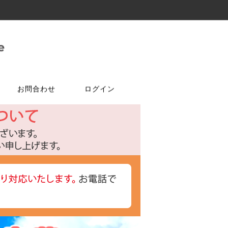
お問合わせ
ログイン
ご注文はこちら
問合せは
特選商品
塗料・ワックス
ア
ケ
達追加
アルコールチェッカー
水性塗料
オールドワックス
特注アミド
ト
光触媒塗料OPTIMUS(オプティ
マス)
フェルトテープ
かんたんあんしん珪藻土
ゴムバンド
パーツ