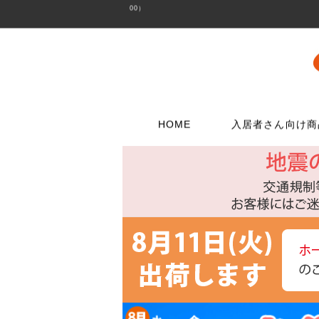
00）
HOME
入居者さん向け商
壁に使う
水栓メンテナンス特集
扉・窓・家具に
お電話でのご注
問合わせフォー
ウォリストシリーズ
水栓
取っ手
06-6723-5060
こちらから
カスタマーセンタ
メッシュパネルシリーズ
シャワー用品
つまみ
平日9：30～17：0
穴あきボードシリーズ
洗濯用品
丁番
棚受金具
トイレ用品
スイッチプレート
コンセントプレー
フック
浴室用品
ダボ
貼ってはがせる壁紙
流し台所用品
あおり止め
ディアウォール
洗面用品
キャッチ
壁紙補修材
水廻り工具