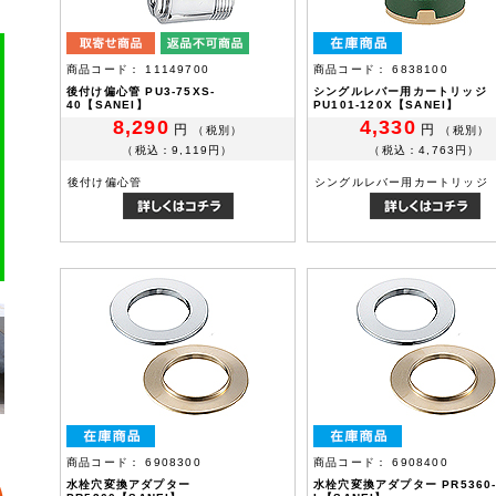
商品コード： 11149700
商品コード： 6838100
後付け偏心管 PU3-75XS-
シングルレバー用カートリッジ
40【SANEI】
PU101-120X【SANEI】
8,290
4,330
円
円
（税別）
（税別）
（税込：9,119円）
（税込：4,763円）
後付け偏心管
シングルレバー用カートリッジ
商品コード： 6908300
商品コード： 6908400
水栓穴変換アダプター
水栓穴変換アダプター PR5360