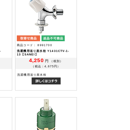
商品コード： 8991700
-
洗濯機用送り座水栓 Y1431CTV-1-
13【SANEI】
4,250
円
（税別）
（税込：4,675円）
洗濯機用送り座水栓