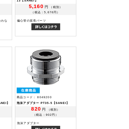
13【SANEI】
5,160
円
（税別）
（税込：5,676円）
合わな
偏心管の延長パーツ
商品コード： 8049200
NEI】
泡沫アダプター PT35-5【SANEI】
820
円
（税別）
（税込：902円）
泡沫アダプター