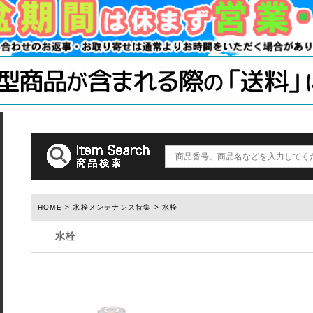
手すり
ソーホースブ
木材・材料
テーブル脚
石膏ボード用
塗装済み木材UROCO
棚柱
キャスター
コンクリート
1×4、2×4
「ジョイント
ダルトン
取っ手(ダルトン)
つまみ(ダルトン)
フック(ダルトン)
HOME
>
水栓メンテナンス特集
> 水栓
水栓
ウィルス・菌除去シート