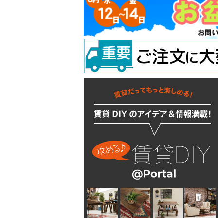
ラッチ
ウォールステッカー
配管部品
吊り金具
ラスティシリーズ
水廻りアクセサリー
固定金具
掛金
キッチンに使う
隅金
建築金物
掃除・汚れ・サビ落し