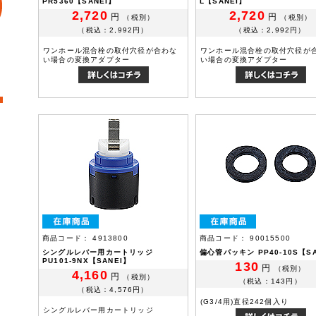
PR5360【SANEI】
L【SANEI】
2,720
2,720
円
円
（税別）
（税別）
（税込：2,992円）
（税込：2,992円）
ワンホール混合栓の取付穴径が合わな
ワンホール混合栓の取付穴径が
い場合の変換アダプター
い場合の変換アダプター
商品コード： 4913800
商品コード： 90015500
シングルレバー用カートリッジ
偏心管パッキン PP40-10S【SA
PU101-9NX【SANEI】
130
円
（税別）
4,160
円
（税別）
（税込：143円）
（税込：4,576円）
(G3/4用)直径242個入り
シングルレバー用カートリッジ