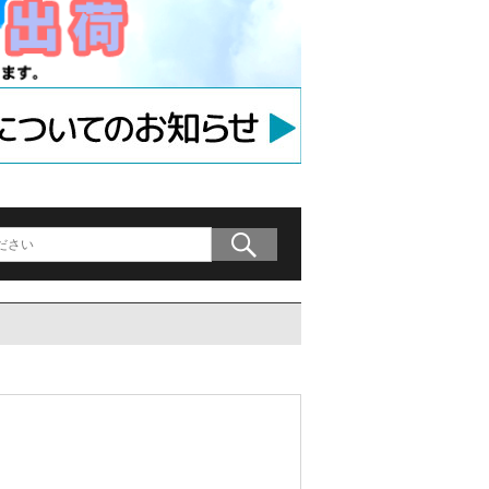
ラケット
アンカー
等用アンカー
の木材専用連結金具
プレート」