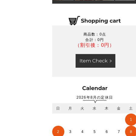
商品数：0点
合計：
0円
（割引後：0円）
2026年8月の定休日
日
月
火
水
木
金
土
1
2
3
4
5
6
7
8