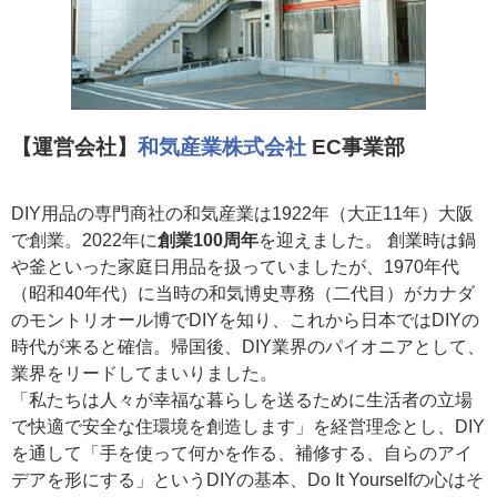
【運営会社】
和気産業株式会社
EC事業部
DIY用品の専門商社の和気産業は1922年（大正11年）大阪
で創業。2022年に
創業100周年
を迎えました。 創業時は鍋
や釜といった家庭日用品を扱っていましたが、1970年代
（昭和40年代）に当時の和気博史専務（二代目）がカナダ
のモントリオール博でDIYを知り、これから日本ではDIYの
時代が来ると確信。帰国後、DIY業界のパイオニアとして、
業界をリードしてまいりました。
「私たちは人々が幸福な暮らしを送るために生活者の立場
で快適で安全な住環境を創造します」を経営理念とし、DIY
を通して「手を使って何かを作る、補修する、自らのアイ
デアを形にする」というDIYの基本、Do It Yourselfの心はそ