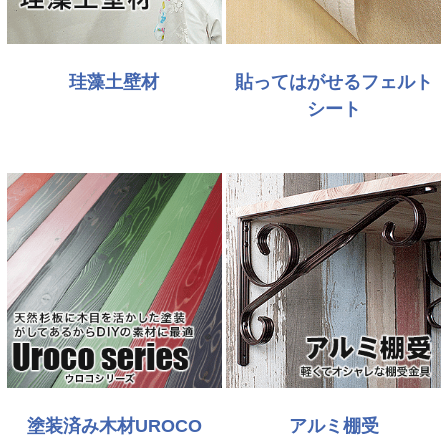
珪藻土壁材
貼ってはがせるフェルト
シート
塗装済み木材UROCO
アルミ棚受