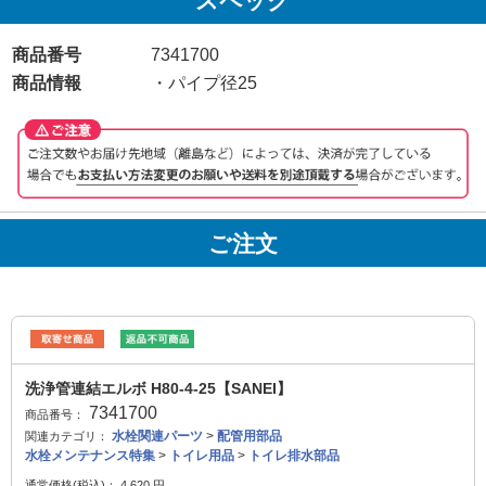
スペック
商品番号
7341700
商品情報
・パイプ径25
ご注文
洗浄管連結エルボ H80-4-25【SANEI】
7341700
商品番号：
水栓関連パーツ
>
配管用部品
関連カテゴリ：
水栓メンテナンス特集
>
トイレ用品
>
トイレ排水部品
通常価格(税込)：
4,620
円