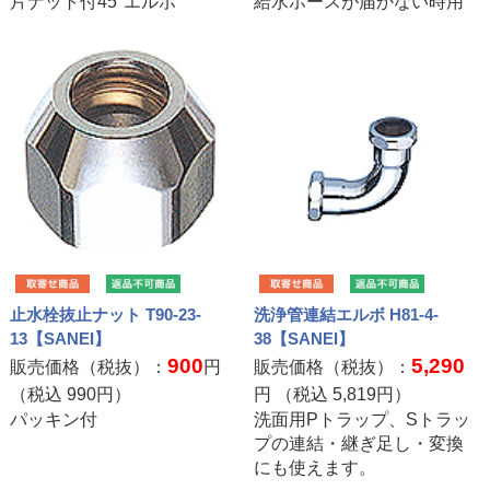
片ナット付45°エルボ
給水ホースが届かない時用
止水栓抜止ナット T90-23-
洗浄管連結エルボ H81-4-
13【SANEI】
38【SANEI】
900
5,290
販売価格（税抜）：
円
販売価格（税抜）：
（税込
990
円）
円 （税込
5,819
円）
パッキン付
洗面用Pトラップ、Sトラッ
プの連結・継ぎ足し・変換
にも使えます。