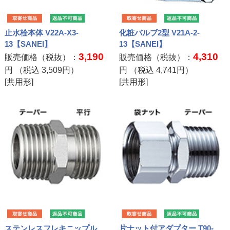
止水栓本体 V22A-X3-
化粧バルブ2型 V21A-2-
13【SANEI】
13【SANEI】
3,190
4,310
販売価格（税抜）：
販売価格（税抜）：
円 （税込
3,509
円）
円 （税込
4,741
円）
[共用形]
[共用形]
ステンレスフレキニップル
片ナット付アダプター T90-