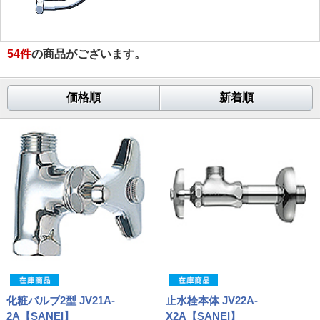
54
件
の商品がございます。
価格順
新着順
化粧バルブ2型 JV21A-
止水栓本体 JV22A-
2A【SANEI】
X2A【SANEI】