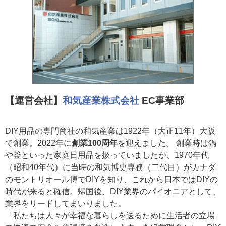
【運営会社】
和気産業株式会社
EC事業部
DIY用品の専門商社の和気産業は1922年（大正11年）大阪
で創業。2022年に
創業100周年
を迎えました。 創業時は鍋
や釜といった家庭日用品を扱っていましたが、1970年代
（昭和40年代）に当時の和気博史専務（二代目）がカナダ
のモントリオール博でDIYを知り、これから日本ではDIYの
時代が来ると確信。帰国後、DIY業界のパイオニアとして、
業界をリードしてまいりました。
「私たちは人々が幸福な暮らしを送るために生活者の立場