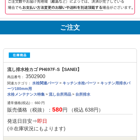
ご注文
流し排水栓カゴ PH697F-S【SANEI】
3502900
商品番号：
水栓関連パーツ
>
キッチン水栓パーツ
>
キッチン用排水パ
関連カテゴリ：
ーツ180mm用
水栓メンテナンス特集
>
流し台所用品
>
台所排水
通常価格(税込)：
660
円
580
販売価格（税抜）：
円 （税込
638
円）
発送日目安⇒
即日
(※在庫状況にもよります)