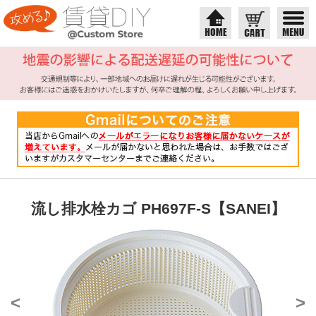
流し排水栓カゴ PH697F-S【SANEI】
<
>