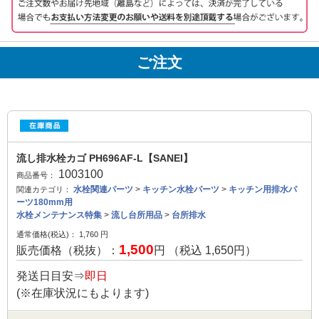
ご注文
流し排水栓カゴ PH696AF-L【SANEI】
1003100
商品番号：
水栓関連パーツ
>
キッチン水栓パーツ
>
キッチン用排水パ
関連カテゴリ：
ーツ180mm用
水栓メンテナンス特集
>
流し台所用品
>
台所排水
通常価格(税込)：
1,760
円
1,500
販売価格（税抜）：
円 （税込
1,650
円）
発送日目安⇒
即日
(※在庫状況にもよります)