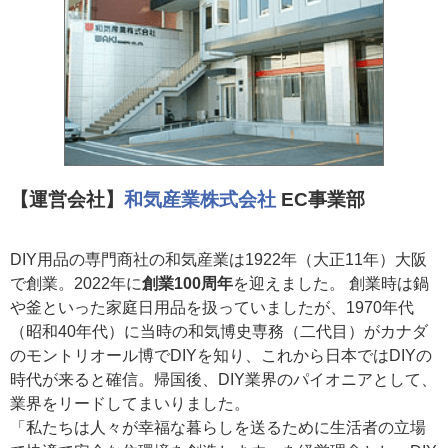
【運営会社】
和気産業株式会社
EC事業部
DIY用品の専門商社の和気産業は1922年（大正11年）大阪
で創業。2022年に
創業100周年
を迎えました。 創業時は鍋
や釜といった家庭日用品を扱っていましたが、1970年代
（昭和40年代）に当時の和気博史専務（二代目）がカナダ
のモントリオール博でDIYを知り、これから日本ではDIYの
時代が来ると確信。帰国後、DIY業界のパイオニアとして、
業界をリードしてまいりました。
「私たちは人々が幸福な暮らしを送るために生活者の立場