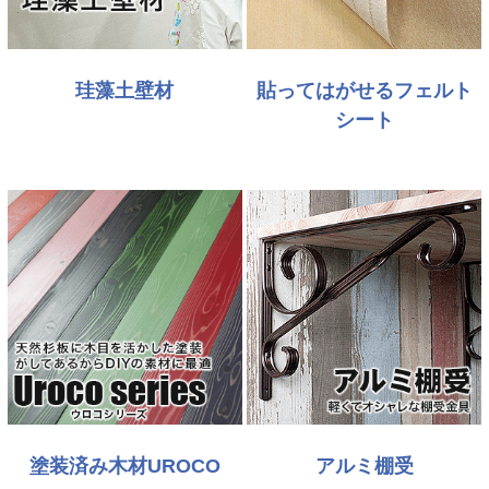
珪藻土壁材
貼ってはがせるフェルト
シート
塗装済み木材UROCO
アルミ棚受