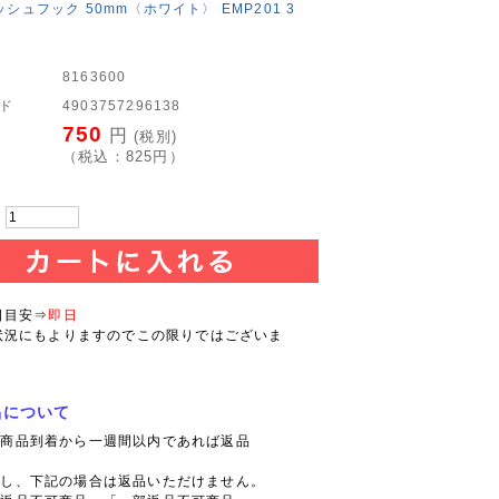
メッシュフック 50mm〈ホワイト〉 EMP201 3
8163600
ード
4903757296138
750
円
(税別)
（税込：
825
円）
：
日目安⇒
即日
状況にもよりますのでこの限りではございま
品について
則商品到着から一週間以内であれば返品
。
だし、下記の場合は返品いただけません。