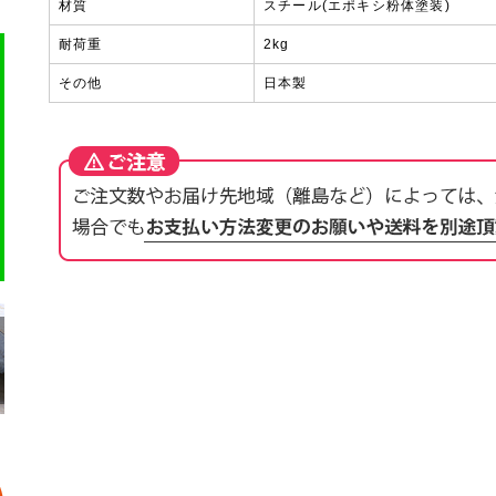
材質
スチール(エポキシ粉体塗装)
耐荷重
2kg
その他
日本製