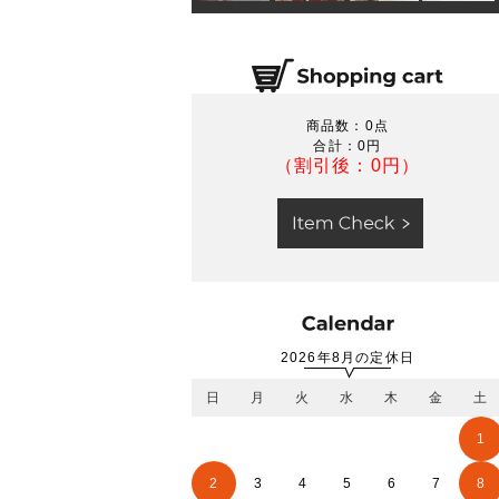
商品数：0点
合計：
0円
（割引後：0円）
2026年8月の定休日
日
月
火
水
木
金
土
1
2
3
4
5
6
7
8