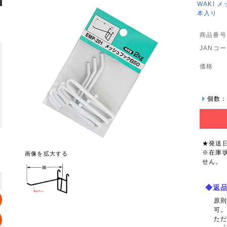
WAKI 
本入り
商品番号
JANコ
価格
個数
★発送
※在庫
画像を拡大する
せん。
◆返
原
可
た