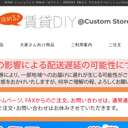
WAKI メッシュフック 50mm〈ホワイト〉 EMP201 3本入り アクセサリー(メッシュパネル
品
大家さん向け商品
ご利用案内
ご注文
使う
文
ム
鍵・ドアノブ交換パーツ
床に使う
FAXでのご注文
お電話でのご注文
床に使う
工具・道具
メールでの
LINEでお
玄関扉の錠・ドアノブ
貼ってはがせるクッションフロア
06-7635-5174
06-6723-5060
貼ってはがせるクッションフロ
ローラー・ハ
こちらから友
ー
FAX注文用紙はこちら
カスタマーセンター
浴室用ドアノブ
フローリング補修グッズ
フローリング補修グッズ
マスカー
0
平日9：30～17：00
室内用ドアノブ
貼って剥がせるカーペットシート
貼って剥がせるカーペットシー
その他道具類
トイレ用ドアノブ
ジョイントロック
ジョイントロック
反射・蓄光・
ト
室内用鍵付きドアノブ
接着剤
水回りに使う
水回りに使う
ゴムロープ・
ウィルス・菌除去シート
コーティング剤
コーティング剤
ビス・サブ
FiberFix(ファイバーフックス)
手すり
ソーホースブ