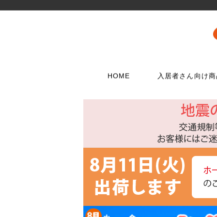
HOME
入居者さん向け商
壁に使う
水栓メンテナンス特集
扉・窓・家具に
お電話でのご注
問合わせフォー
ウォリストシリーズ
水栓
取っ手
06-6723-5060
こちらから
カスタマーセンタ
メッシュパネルシリーズ
シャワー用品
つまみ
平日9：30～17：0
穴あきボードシリーズ
洗濯用品
丁番
棚受金具
トイレ用品
スイッチプレート
コンセントプレー
フック
浴室用品
ダボ
貼ってはがせる壁紙
流し台所用品
あおり止め
ディアウォール
洗面用品
キャッチ
壁紙補修材
水廻り工具
ラッチ
ウォールステッカー
配管部品