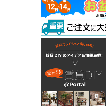
吊り金具
ラスティシリーズ
水廻りアクセサリー
固定金具
掛金
キッチンに使う
隅金
建築金物
掃除・汚れ・サビ落し