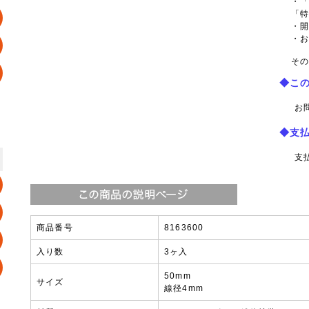
・
「
・
・
その
◆こ
お
◆支
支
商品番号
8163600
入り数
3ヶ入
50mm
サイズ
線径4mm