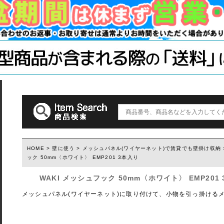
木材・材料
テーブル脚
石膏ボード用
塗装済み木材UROCO
棚柱
キャスター
コンクリート
1×4、2×4
「ジョイント
ダルトン
取っ手(ダルトン)
つまみ(ダルトン)
フック(ダルトン)
HOME
>
壁に使う
>
メッシュパネル(ワイヤーネット)で賃貸でも壁掛け収納
ック 50mm〈ホワイト〉 EMP201 3本入り
ウィルス・菌除去シート
WAKI メッシュフック 50mm〈ホワイト〉 EMP201
メッシュパネル(ワイヤーネット)に取り付けて、小物を引っ掛けるメ