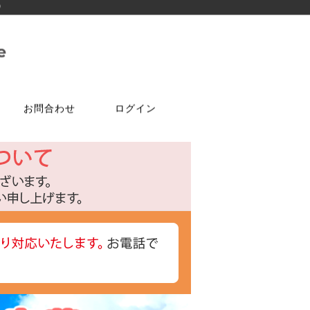
)
お問合わせ
ログイン
ご注文はこちら
問合せは
特選商品
塗料・ワックス
ア
ケ
達追加
アルコールチェッカー
水性塗料
オールドワックス
特注アミド
ト
光触媒塗料OPTIMUS(オプティ
マス)
フェルトテープ
かんたんあんしん珪藻土
ゴムバンド
パーツ
ラケット