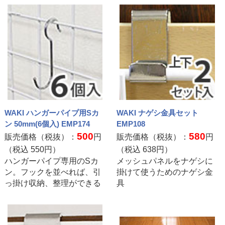
WAKI ハンガーパイプ用Sカ
WAKI ナゲシ金具セット
ン 50mm(6個入) EMP174
EMP108
500
580
販売価格（税抜）：
円
販売価格（税抜）：
円
（税込
550
円）
（税込
638
円）
ハンガーパイプ専用のSカ
メッシュパネルをナゲシに
ン。フックを並べれば、引
掛けて使うためのナゲシ金
っ掛け収納、整理ができる
具