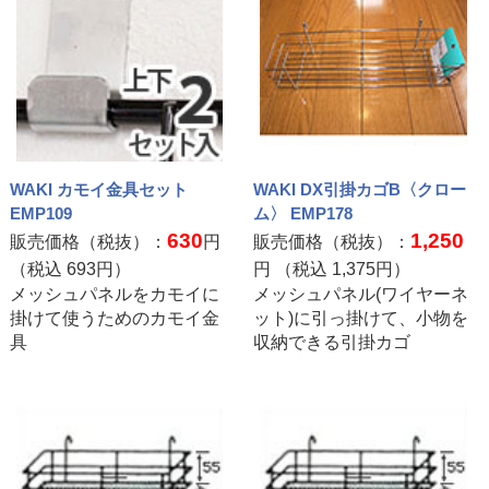
WAKI カモイ金具セット
WAKI DX引掛カゴB〈クロー
EMP109
ム〉 EMP178
630
1,250
販売価格（税抜）：
円
販売価格（税抜）：
（税込
693
円）
円 （税込
1,375
円）
メッシュパネルをカモイに
メッシュパネル(ワイヤーネ
掛けて使うためのカモイ金
ット)に引っ掛けて、小物を
具
収納できる引掛カゴ