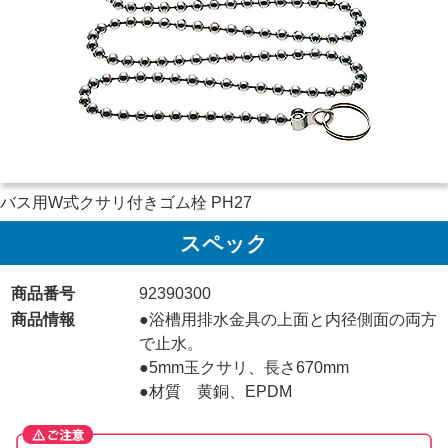
バス用W式クサリ付きゴム栓 PH27
スペック
商品番号
92390300
商品情報
●浴槽用排水金具の上面と内径側面の両方
で止水。
●5mm玉クサリ、長さ670mm
●材質 黄銅、EPDM