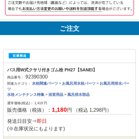
ご注文
バス用W式クサリ付きゴム栓 PH27【SANEI】
92390300
商品番号：
水栓関連パーツ
>
お風呂用水栓パーツ
>
お風呂用排水パー
関連カテゴリ：
ツ
水栓メンテナンス特集
>
浴室用品
>
風呂排水部品
通常価格(税込)：
1,419
円
1,180
販売価格（税抜）：
円 （税込
1,298
円）
発送日目安⇒
即日
(※在庫状況にもよります)