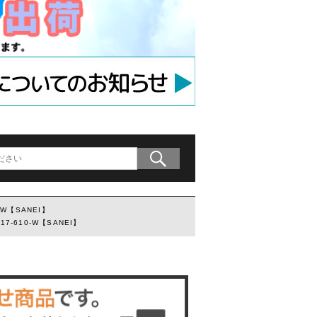
アンカー
等用アンカー
の木材専用連結金具
プレート」
-W【SANEI】
7-610-W【SANEI】