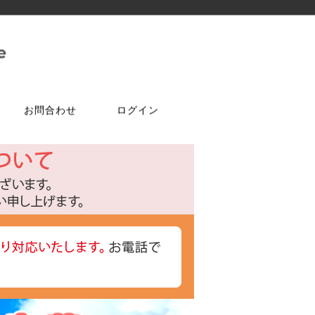
お問合わせ
ログイン
ご注文はこちら
問合せは
特選商品
塗料・ワックス
ア
ケ
達追加
アルコールチェッカー
水性塗料
オールドワックス
特注アミド
ト
光触媒塗料OPTIMUS(オプティ
マス)
フェルトテープ
かんたんあんしん珪藻土
ゴムバンド
パーツ
ラケット