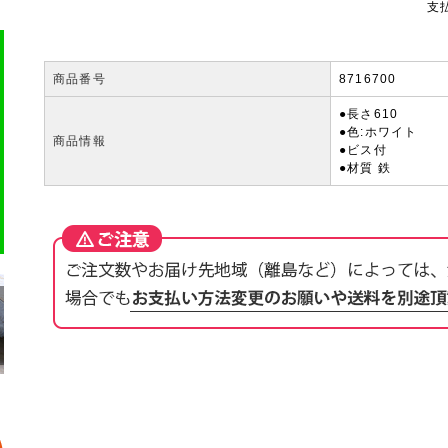
支
商品番号
8716700
●長さ610
●色:ホワイト
商品情報
●ビス付
●材質 鉄