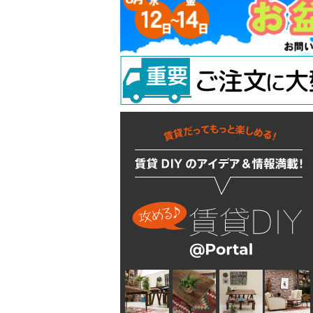
吊り金具
ラスティシリーズ
水廻りアクセサリー
固定金具
掛金
キッチンに使う
隅金
建築金物
掃除・汚れ・サビ落し