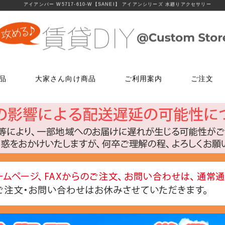
アイアンバー W5717-610-W【SANEI】 アイアンシリーズ 水廻りアクセサリー
品
大家さん向け商品
ご利用案内
ご注文
使う
文
ム
鍵・ドアノブ交換パーツ
床に使う
FAXでのご注文
お電話でのご注文
床に使う
工具・道具
メールでの
LINEでお
玄関扉の錠・ドアノブ
貼ってはがせるクッションフロア
06-7635-5174
06-6723-5060
貼ってはがせるクッションフロ
ローラー・ハ
こちらから友
ー
FAX注文用紙はこちら
カスタマーセンター
浴室用ドアノブ
フローリング補修グッズ
フローリング補修グッズ
マスカー
0
平日9：30～17：00
室内用ドアノブ
貼って剥がせるカーペットシート
貼って剥がせるカーペットシー
その他道具類
トイレ用ドアノブ
ジョイントロック
ジョイントロック
反射・蓄光・
ト
室内用鍵付きドアノブ
接着剤
水回りに使う
水回りに使う
ゴムロープ・
ウィルス・菌除去シート
コーティング剤
コーティング剤
ビス・サブ
FiberFix(ファイバーフックス)
手すり
ソーホースブ