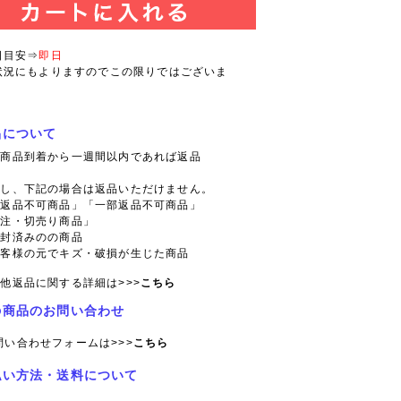
日目安⇒
即日
状況にもよりますのでこの限りではございま
品について
則商品到着から一週間以内であれば返品
。
だし、下記の場合は返品いただけません。
「返品不可商品」「一部返品不可商品」
特注・切売り商品」
開封済みのの商品
お客様の元でキズ・破損が生じた商品
他返品に関する詳細は>>>
こちら
の商品のお問い合わせ
問い合わせフォームは>>>
こちら
払い方法・送料について