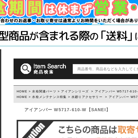
木材・材料
テーブル脚
石膏ボード用
塗装済み木材UROCO
棚柱
キャスター
コンクリート
1×4、2×4
「ジョイント
ダルトン
取っ手(ダルトン)
つまみ(ダルトン)
フック(ダルトン)
HOME
>
水栓関連パーツ
>
アイアンシリーズ
> アイアンバー W5717-610
HOME
>
水栓メンテナンス特集
>
水廻りアクセサリー
> アイアンバー W571
ウィルス・菌除去シート
アイアンバー W5717-610-W【SANEI】