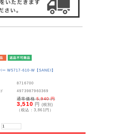
 W5717-610-W【SANEI】
8716700
ード
4973987960369
通常価格
5,940
円
3,510
円
(税別)
（税込：
3,861
円）
：