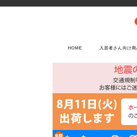
HOME
入居者さん向け商
壁に使う
水栓メンテナンス特集
扉・窓・家具に
お電話でのご注
問合わせフォー
ウォリストシリーズ
水栓
取っ手
06-6723-5060
こちらから
カスタマーセンタ
メッシュパネルシリーズ
シャワー用品
つまみ
平日9：30～17：0
穴あきボードシリーズ
洗濯用品
丁番
棚受金具
トイレ用品
スイッチプレート
コンセントプレー
フック
浴室用品
ダボ
貼ってはがせる壁紙
流し台所用品
あおり止め
ディアウォール
洗面用品
キャッチ
壁紙補修材
水廻り工具
ラッチ
ウォールステッカー
配管部品