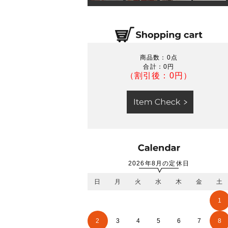
商品数：0点
合計：
0円
（割引後：0円）
2026年8月の定休日
日
月
火
水
木
金
土
1
2
3
4
5
6
7
8