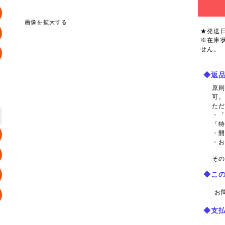
画像を拡大する
★発送
※在庫
せん。
◆返
原
可
た
・
「
・
・
その
◆こ
お
◆支