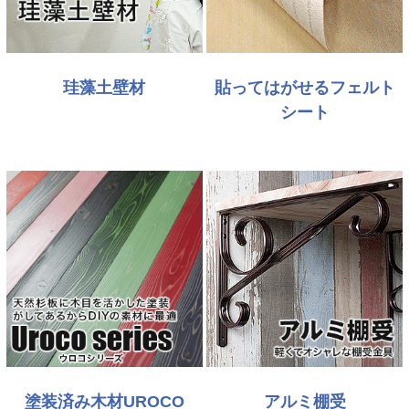
珪藻土壁材
貼ってはがせるフェルト
シート
塗装済み木材UROCO
アルミ棚受