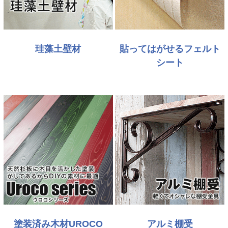
珪藻土壁材
貼ってはがせるフェルト
シート
塗装済み木材UROCO
アルミ棚受