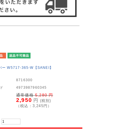
 W5717-365-W【SANEI】
8716300
ード
4973987960345
通常価格
5,280
円
2,950
円
(税別)
（税込：
3,245
円）
：