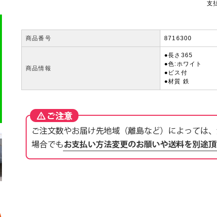
支
商品番号
8716300
●長さ365
●色:ホワイト
商品情報
●ビス付
●材質 鉄