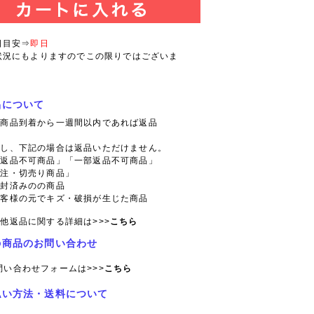
日目安⇒
即日
状況にもよりますのでこの限りではございま
品について
則商品到着から一週間以内であれば返品
。
だし、下記の場合は返品いただけません。
「返品不可商品」「一部返品不可商品」
特注・切売り商品」
開封済みのの商品
お客様の元でキズ・破損が生じた商品
他返品に関する詳細は>>>
こちら
の商品のお問い合わせ
問い合わせフォームは>>>
こちら
払い方法・送料について