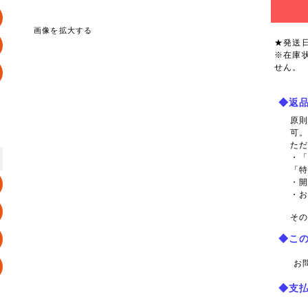
画像を拡大する
★発送
※在庫
せん。
◆返
原
可
た
・
「
・
・
その
◆こ
お
◆支