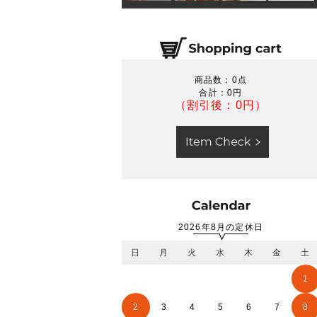
商品数：0点
合計：
0円
（割引後：0円）
2026年8月の定休日
日
月
火
水
木
金
土
1
2
3
4
5
6
7
8