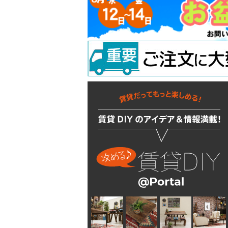
吊り金具
ラスティシリーズ
水廻りアクセサリー
固定金具
掛金
キッチンに使う
隅金
建築金物
掃除・汚れ・サビ落し