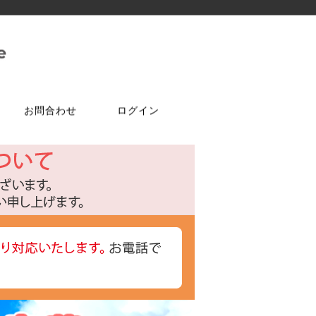
お問合わせ
ログイン
ご注文はこちら
問合せは
特選商品
塗料・ワックス
ア
ケ
達追加
アルコールチェッカー
水性塗料
オールドワックス
特注アミド
ト
光触媒塗料OPTIMUS(オプティ
マス)
フェルトテープ
かんたんあんしん珪藻土
ゴムバンド
パーツ
ラケット