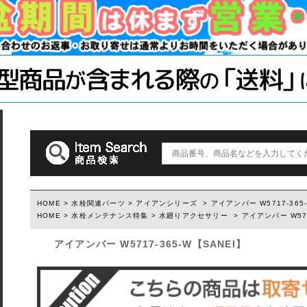
木材・材料
テーブル脚
石膏ボード用
塗装済み木材UROCO
棚柱
キャスター
コンクリート
1×4、2×4
「ジョイント
ダルトン
取っ手(ダルトン)
つまみ(ダルトン)
フック(ダルトン)
HOME
>
水栓関連パーツ
>
アイアンシリーズ
> アイアンバー W5717-365
HOME
>
水栓メンテナンス特集
>
水廻りアクセサリー
> アイアンバー W571
ウィルス・菌除去シート
アイアンバー W5717-365-W【SANEI】