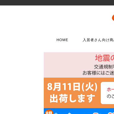
HOME
入居者さん向け商
壁に使う
水栓メンテナンス特集
扉・窓・家具に
お電話でのご注
問合わせフォー
ウォリストシリーズ
水栓
取っ手
06-6723-5060
こちらから
カスタマーセンタ
メッシュパネルシリーズ
シャワー用品
つまみ
平日9：30～17：0
穴あきボードシリーズ
洗濯用品
丁番
棚受金具
トイレ用品
スイッチプレート
コンセントプレー
フック
浴室用品
ダボ
貼ってはがせる壁紙
流し台所用品
あおり止め
ディアウォール
洗面用品
キャッチ
壁紙補修材
水廻り工具
ラッチ
ウォールステッカー
配管部品