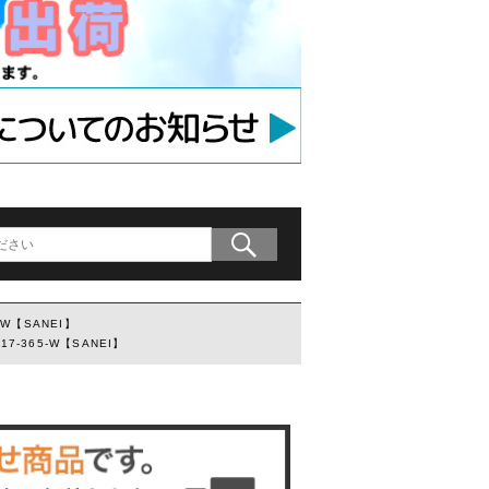
アンカー
等用アンカー
の木材専用連結金具
プレート」
-W【SANEI】
7-365-W【SANEI】