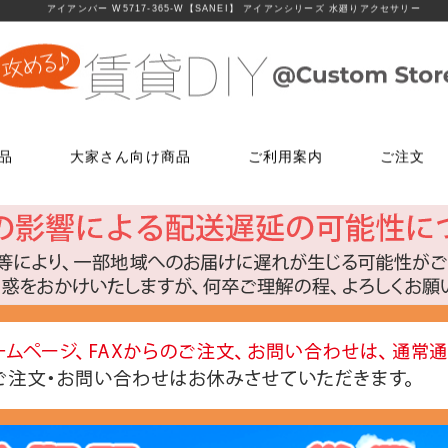
アイアンバー W5717-365-W【SANEI】 アイアンシリーズ 水廻りアクセサリー
品
大家さん向け商品
ご利用案内
ご注文
使う
文
ム
鍵・ドアノブ交換パーツ
床に使う
FAXでのご注文
お電話でのご注文
床に使う
工具・道具
メールでの
LINEでお
玄関扉の錠・ドアノブ
貼ってはがせるクッションフロア
06-7635-5174
06-6723-5060
貼ってはがせるクッションフロ
ローラー・ハ
こちらから友
ー
FAX注文用紙はこちら
カスタマーセンター
浴室用ドアノブ
フローリング補修グッズ
フローリング補修グッズ
マスカー
0
平日9：30～17：00
室内用ドアノブ
貼って剥がせるカーペットシート
貼って剥がせるカーペットシー
その他道具類
トイレ用ドアノブ
ジョイントロック
ジョイントロック
反射・蓄光・
ト
室内用鍵付きドアノブ
接着剤
水回りに使う
水回りに使う
ゴムロープ・
ウィルス・菌除去シート
コーティング剤
コーティング剤
ビス・サブ
FiberFix(ファイバーフックス)
手すり
ソーホースブ