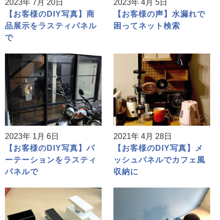
2023年 7月 20日
2023年 4月 5日
【お客様のDIY写真】商
【お客様の声】水漏れで
品展示をラスティパネル
困ってネット検索
で
2023年 1月 6日
2021年 4月 28日
【お客様のDIY写真】パ
【お客様のDIY写真】メ
ーテーションをラスティ
ッシュパネルでカフェ風
パネルで
収納に