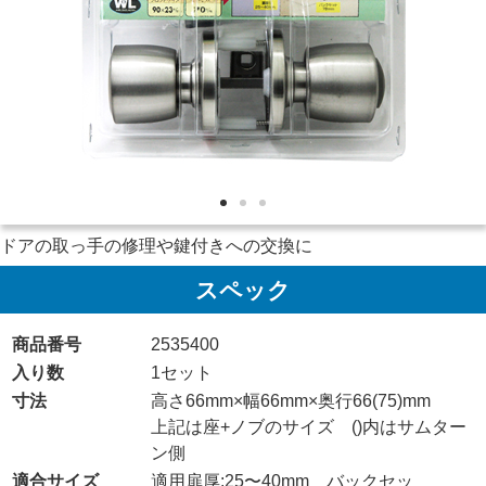
ドアの取っ手の修理や鍵付きへの交換に
スペック
商品番号
2535400
入り数
1セット
寸法
高さ66mm×幅66mm×奥行66(75)mm
上記は座+ノブのサイズ ()内はサムター
ン側
適合サイズ
適用扉厚:25〜40mm バックセッ