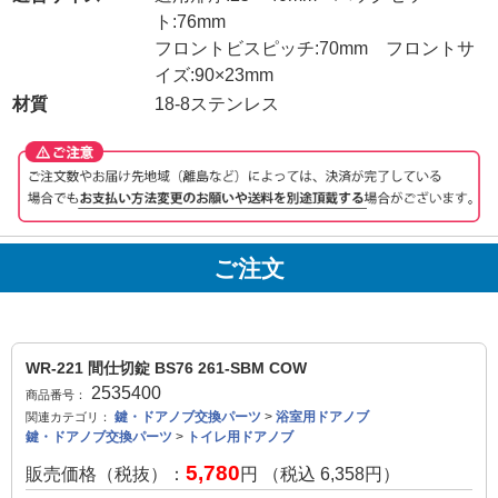
ト:76mm
フロントビスピッチ:70mm フロントサ
イズ:90×23mm
材質
18-8ステンレス
ご注文
WR-221 間仕切錠 BS76 261-SBM COW
2535400
商品番号：
鍵・ドアノブ交換パーツ
>
浴室用ドアノブ
関連カテゴリ：
鍵・ドアノブ交換パーツ
>
トイレ用ドアノブ
5,780
販売価格（税抜）：
円 （税込
6,358
円）