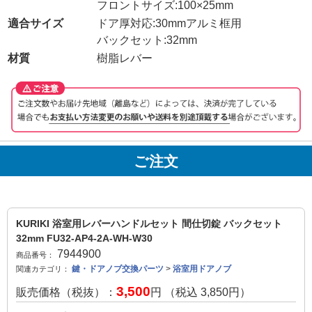
フロントサイズ:100×25mm
適合サイズ
ドア厚対応:30mmアルミ框用
バックセット:32mm
材質
樹脂レバー
ご注文
KURIKI 浴室用レバーハンドルセット 間仕切錠 バックセット
32mm FU32-AP4-2A-WH-W30
7944900
商品番号：
鍵・ドアノブ交換パーツ
>
浴室用ドアノブ
関連カテゴリ：
3,500
販売価格（税抜）：
円 （税込
3,850
円）