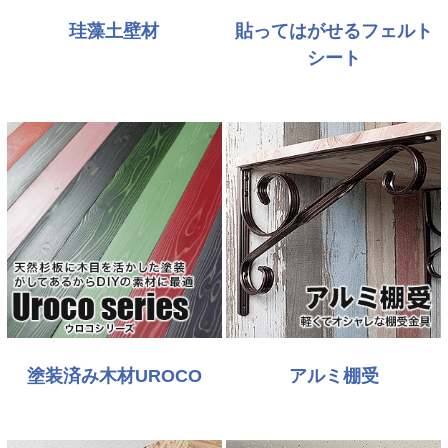
珪藻土壁材
貼ってはがせるフェルト
シート
塗装済み木材UROCO
アルミ棚受