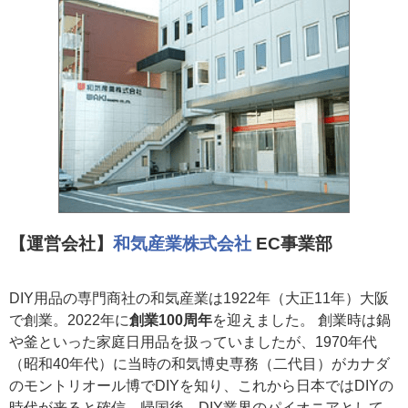
【運営会社】
和気産業株式会社
EC事業部
DIY用品の専門商社の和気産業は1922年（大正11年）大阪
で創業。2022年に
創業100周年
を迎えました。 創業時は鍋
や釜といった家庭日用品を扱っていましたが、1970年代
（昭和40年代）に当時の和気博史専務（二代目）がカナダ
のモントリオール博でDIYを知り、これから日本ではDIYの
時代が来ると確信。帰国後、DIY業界のパイオニアとして、