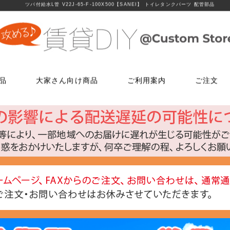
ツバ付給水L管 V22J-65-F-100X500【SANEI】 トイレタンクパーツ 配管部品
品
大家さん向け商品
ご利用案内
ご注文
使う
文
ム
鍵・ドアノブ交換パーツ
床に使う
FAXでのご注文
お電話でのご注文
床に使う
工具・道具
メールでの
LINEでお
玄関扉の錠・ドアノブ
貼ってはがせるクッションフロア
06-7635-5174
06-6723-5060
貼ってはがせるクッションフロ
ローラー・ハ
こちらから友
ー
FAX注文用紙はこちら
カスタマーセンター
浴室用ドアノブ
フローリング補修グッズ
フローリング補修グッズ
マスカー
0
平日9：30～17：00
室内用ドアノブ
貼って剥がせるカーペットシート
貼って剥がせるカーペットシー
その他道具類
トイレ用ドアノブ
ジョイントロック
ジョイントロック
反射・蓄光・
ト
室内用鍵付きドアノブ
接着剤
水回りに使う
水回りに使う
ゴムロープ・
ウィルス・菌除去シート
コーティング剤
コーティング剤
ビス・サブ
FiberFix(ファイバーフックス)
手すり
ソーホースブ