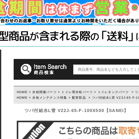
木材・材料
テーブル脚
石膏ボード用
塗装済み木材UROCO
棚柱
キャスター
コンクリート
1×4、2×4
「ジョイント
ダルトン
取っ手(ダルトン)
つまみ(ダルトン)
フック(ダルトン)
HOME
>
水栓関連パーツ
>
トイレ用水栓パーツ
>
トイレタンクパーツ
> ツバ
HOME
>
水栓メンテナンス特集
>
配管部品
> ツバ付給水L管 V22J-65-F-1
ウィルス・菌除去シート
ツバ付給水L管 V22J-65-F-100X500【SANEI】