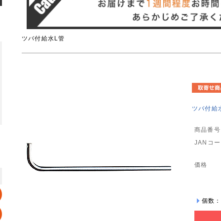
ツバ付給水L管
ツバ付給水L
商品番号
JANコ
価格
個数