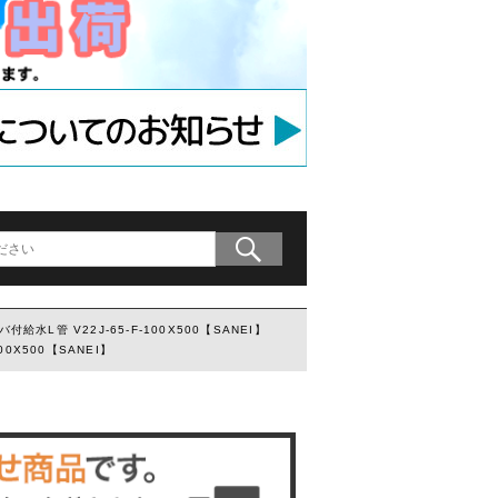
アンカー
等用アンカー
の木材専用連結金具
プレート」
付給水L管 V22J-65-F-100X500【SANEI】
00X500【SANEI】