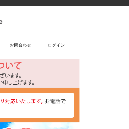
お問合わせ
ログイン
ご注文はこちら
問合せは
特選商品
塗料・ワックス
ア
ケ
達追加
アルコールチェッカー
水性塗料
オールドワックス
特注アミド
ト
光触媒塗料OPTIMUS(オプティ
マス)
フェルトテープ
かんたんあんしん珪藻土
ゴムバンド
パーツ
ラケット