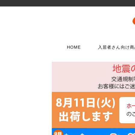
HOME
入居者さん向け商
壁に使う
水栓メンテナンス特集
扉・窓・家具に
お電話でのご注
問合わせフォー
ウォリストシリーズ
水栓
取っ手
06-6723-5060
こちらから
カスタマーセンタ
メッシュパネルシリーズ
シャワー用品
つまみ
平日9：30～17：0
穴あきボードシリーズ
洗濯用品
丁番
棚受金具
トイレ用品
スイッチプレート
コンセントプレー
フック
浴室用品
ダボ
貼ってはがせる壁紙
流し台所用品
あおり止め
ディアウォール
洗面用品
キャッチ
壁紙補修材
水廻り工具
ラッチ
ウォールステッカー
配管部品