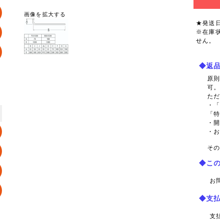
画像を拡大する
★発送
※在庫
せん。
◆返
原
可
た
・
「
・
・
その
◆こ
お
◆支
支