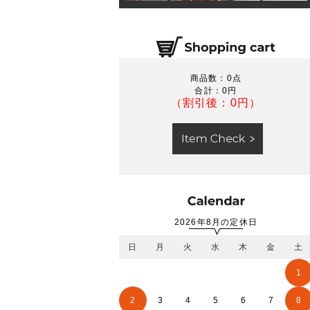
商品数：0点
合計：
0円
（割引後：0円）
2026年8月の定休日
日
月
火
水
木
金
土
1
2
3
4
5
6
7
8