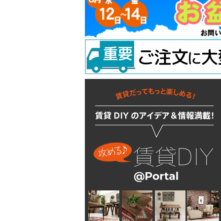
吊り金具
ラスティシリーズ
水廻りアクセサリー
固定金具
掛金
キッチンに使う
隅金
建築金物
掃除・汚れ・サビ落し