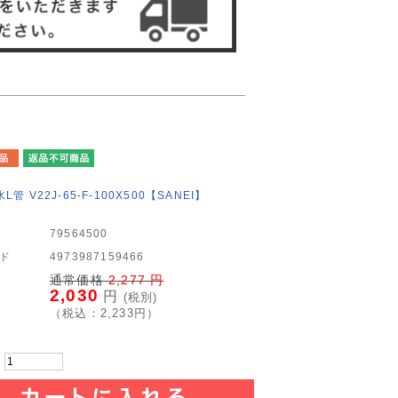
管 V22J-65-F-100X500【SANEI】
79564500
ード
4973987159466
通常価格
2,277
円
2,030
円
(税別)
（税込：
2,233
円）
：