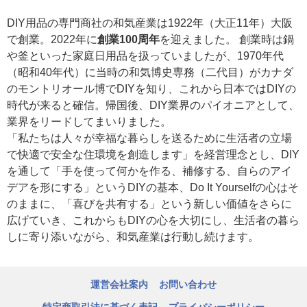
DIY用品の専門商社の和気産業は1922年（大正11年）大阪
で創業。2022年に
創業100周年
を迎えました。 創業時は鍋
や釜といった家庭日用品を扱っていましたが、1970年代
（昭和40年代）に当時の和気博史専務（二代目）がカナダ
のモントリオール博でDIYを知り、これから日本ではDIYの
時代が来ると確信。帰国後、DIY業界のパイオニアとして、
業界をリードしてまいりました。
「私たちは人々が幸福な暮らしを送るために生活者の立場
で快適で安全な住環境を創造します」を経営理念とし、DIY
を通して「手を使って何かを作る、補修する、自らのアイ
デアを形にする」というDIYの基本、Do It Yourselfの心はそ
のままに、「喜びを共有する」という新しい価値をさらに
広げていき、これからもDIYの心を大切にし、生活者の暮ら
しに寄り添いながら、和気産業は行動し続けます。
運営会社案内
お問い合わせ