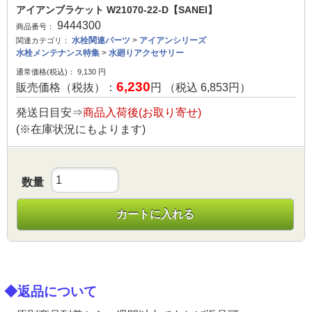
アイアンブラケット W21070-22-D【SANEI】
9444300
商品番号：
水栓関連パーツ
>
アイアンシリーズ
関連カテゴリ：
水栓メンテナンス特集
>
水廻りアクセサリー
通常価格(税込)：
9,130
円
6,230
販売価格（税抜）：
円 （税込
6,853
円）
発送日目安⇒
商品入荷後(お取り寄せ)
(※在庫状況にもよります)
数量
カートに入れる
◆返品について