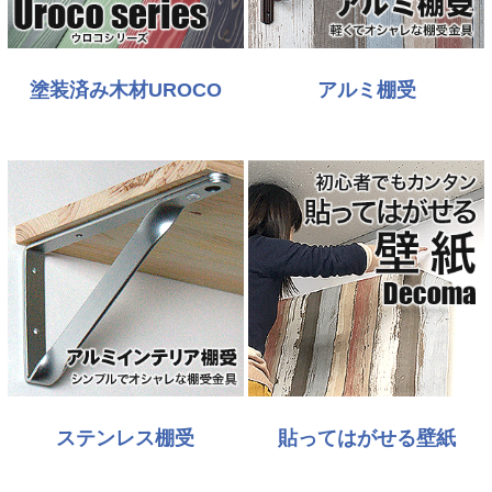
塗装済み木材UROCO
アルミ棚受
ステンレス棚受
貼ってはがせる壁紙