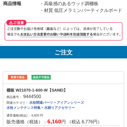
商品情報
・高級感のあるウッド調棚板
・材質 低圧メラミンパーティクルボード
ご注文
棚板 W21070-1-600-W【SANEI】
9444500
商品番号：
水栓関連パーツ
>
アイアンシリーズ
関連カテゴリ：
水栓メンテナンス特集
>
水廻りアクセサリー
通常価格(税込)：
6,820
円
6,160
販売価格（税抜）：
円 （税込
6,776
円）