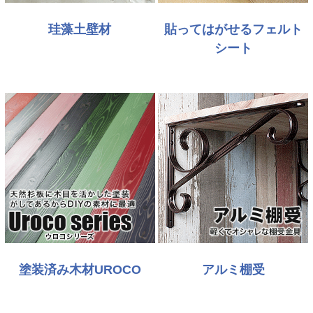
珪藻土壁材
貼ってはがせるフェルト
シート
塗装済み木材UROCO
アルミ棚受