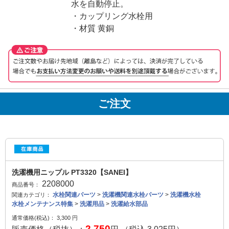
水を自動停止。
・カップリング水栓用
・材質 黄銅
ご注文
洗濯機用ニップル PT3320【SANEI】
2208000
商品番号：
水栓関連パーツ
>
洗濯機関連水栓パーツ
>
洗濯機水栓
関連カテゴリ：
水栓メンテナンス特集
>
洗濯用品
>
洗濯給水部品
通常価格(税込)：
3,300
円
2,750