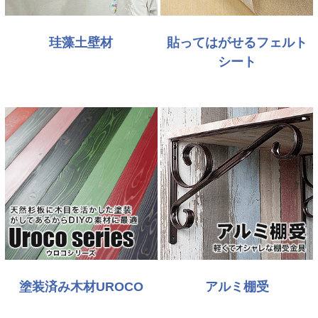
珪藻土壁材
貼ってはがせるフェルト
シート
塗装済み木材UROCO
アルミ棚受